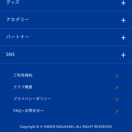
チケット
グッズ
チケット
選手プロフィール
Revive Team
フォトギャラリー
シーズンシート
オンラインショップ
アカデミー
イベント
スタッフプロフィール
スタジアムへのアクセス
スタジアムグルメ
V-LOVERS（ファンクラブ）
2026-27ユニフォーム
メディア
育成からのお知らせ
パートナー
マスコット紹介
ヴィヴィくんの長崎おもてなしガイド
はじめての観戦ガイド
プレイヤーズスイート
店舗情報
グッズ
アカデミー
チームスケジュール
V-EXPRESS
パートナー企業一覧
SNS
（ユニフォーム入場）
ホームタウン
U-18
クラブハウス（練習場）
パートナー募集
公式Twitter
ご利用規約
アカデミー
U-15
応援メディア
法人限定 VIP BOX
ヴィヴィくんインスタグラム
クラブ概要
スクール
U-12
メディア出演情報
プライバシーポリシー
公式LINE＠
スクール
FAQ〜お問合せ〜
平和祈念活動
Youtube公式チャンネル
ホームタウン活動
Copyright © V-VAREN NAGASAKI. ALL RIGHT RESERVED.