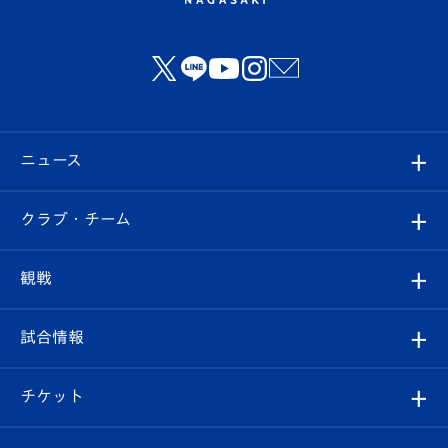
ニュース
すべて
クラブ・チーム
トップチーム
クラブプロフィール
観戦
クラブ
フィロソフィー
観戦ルール
試合情報
試合情報
クラブ概要
観戦ツアー
試合日程/結果
チケット
ファンクラブ
エンブレム紹介
はじめての観戦ガイド
順位表