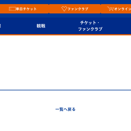
単日チケット
ファンクラブ
オンライ
チケット・
報
観戦
ファンクラブ
観戦ルール
チケット
オンラ
はじめての観戦ガイ
シーズンシート
2026
ド
ム
プレイヤーズスイート
Revive Team
店舗情
関連
V-LOVERS（ファン
スタジアムへのアク
クラブ）
セス
リー
一覧へ戻る
ヴィヴィくんの長崎
ルメ
おもてなしガイド