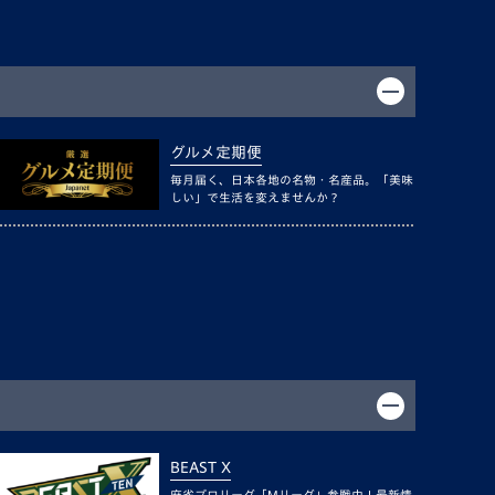
グルメ定期便
毎月届く、日本各地の名物・名産品。「美味
しい」で生活を変えませんか？
BEAST X
麻雀プロリーグ「Mリーグ」参戦中！最新情