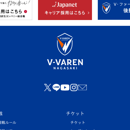
戦
チケット
観戦ルール
チケット