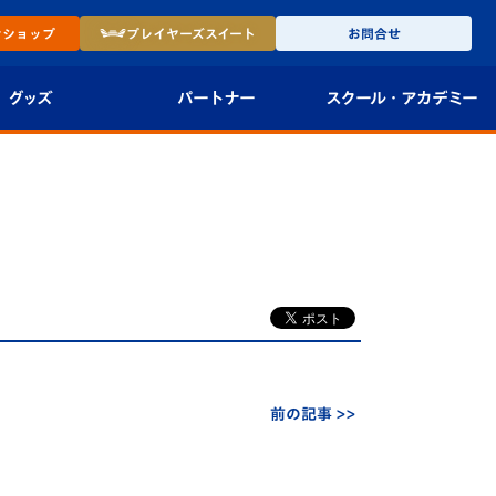
ン
ショップ
プレイヤーズ
スイート
お問合せ
グッズ
パートナー
スクール・
アカデミー
インショップ
パートナー企業一覧
アカデミー
-27ユニフォー
パートナー募集
U-18
法人限定 VIP BOX
U-15
報
U-12
スクール
前の記事 >>