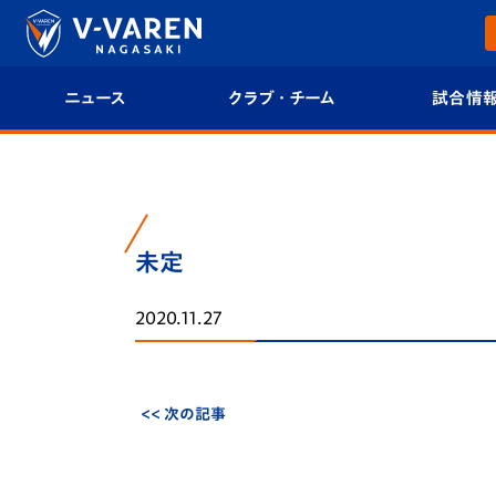
ニュース
クラブ・チーム
試合情
すべて
クラブプロフィール
試合日程/結果
トップチーム
フィロソフィー
試合情報
未定
クラブ
クラブ概要
順位表
2020.11.27
試合情報
エンブレム紹介
U-21 Jリーグ
ファンクラブ
選手プロフィール
フォトギャラ
<< 次の記事
チケット
スタッフプロフィール
スタジアムグ