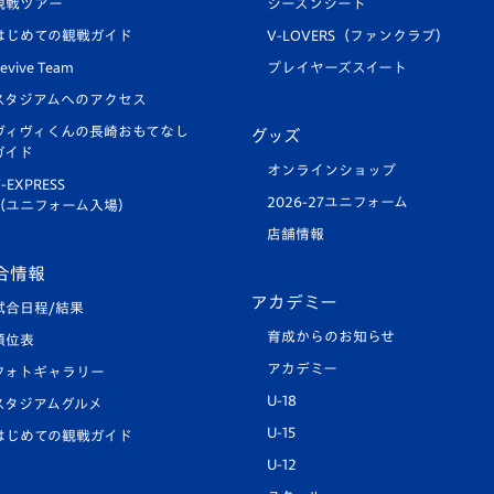
観戦ツアー
シーズンシート
はじめての観戦ガイド
V-LOVERS（ファンクラブ）
evive Team
プレイヤーズスイート
スタジアムへのアクセス
ヴィヴィくんの長崎おもてなし
グッズ
ガイド
オンラインショップ
-EXPRESS
2026-27ユニフォーム
（ユニフォーム入場）
店舗情報
合情報
アカデミー
試合日程/結果
育成からのお知らせ
順位表
アカデミー
フォトギャラリー
U-18
スタジアムグルメ
U-15
はじめての観戦ガイド
U-12