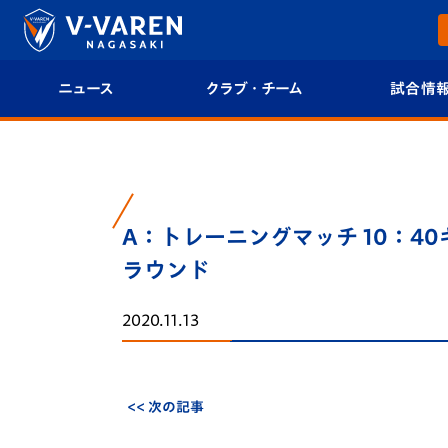
ニュース
クラブ・チーム
試合情
すべて
クラブプロフィール
試合日程/結果
トップチーム
フィロソフィー
試合情報
A：トレーニングマッチ 10：40
クラブ
クラブ概要
順位表
ラウンド
試合情報
エンブレム紹介
U-21 Jリーグ
2020.11.13
ファンクラブ
選手プロフィール
フォトギャラ
チケット
スタッフプロフィール
スタジアムグ
<< 次の記事