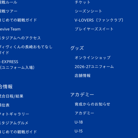
観戦ルール
チケット
観戦ツアー
シーズンシート
はじめての観戦ガイド
V-LOVERS（ファンクラブ）
evive Team
プレイヤーズスイート
スタジアムへのアクセス
ヴィヴィくんの長崎おもてなし
グッズ
ガイド
オンラインショップ
-EXPRESS
2026-27ユニフォーム
（ユニフォーム入場）
店舗情報
合情報
アカデミー
試合日程/結果
育成からのお知らせ
順位表
アカデミー
フォトギャラリー
U-18
スタジアムグルメ
U-15
はじめての観戦ガイド