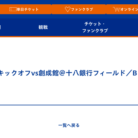
単日チケット
ファンクラブ
オンライ
チケット・
報
観戦
ファンクラブ
観戦ルール
チケット
オンラ
はじめての観戦ガイ
シーズンシート
2026
ド
ム
キックオフvs創成館＠十八銀行フィールド／B：TR
プレイヤーズスイート
Revive Team
店舗情
関連
V-LOVERS（ファン
スタジアムへのアク
クラブ）
セス
リー
ヴィヴィくんの長崎
ルメ
一覧へ戻る
おもてなしガイド