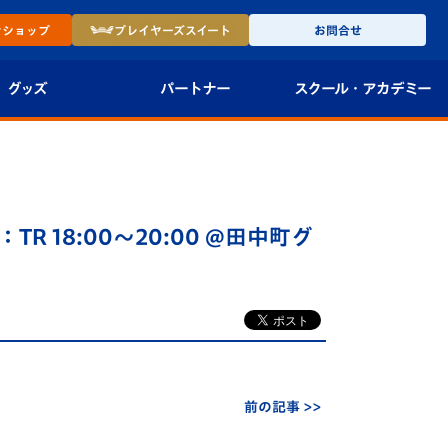
ン
ショップ
プレイヤーズ
スイート
お問合せ
グッズ
パートナー
スクール・
アカデミー
インショップ
パートナー企業一覧
アカデミー
-27ユニフォー
パートナー募集
U-18
 18:00～20:00 @田中町グ
法人限定 VIP BOX
U-15
報
U-12
スクール
前の記事 >>