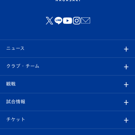
ニュース
すべて
クラブ・チーム
トップチーム
クラブプロフィール
観戦
クラブ
フィロソフィー
観戦ルール
試合情報
試合情報
クラブ概要
観戦ツアー
試合日程/結果
チケット
ファンクラブ
エンブレム紹介
はじめての観戦ガイド
順位表