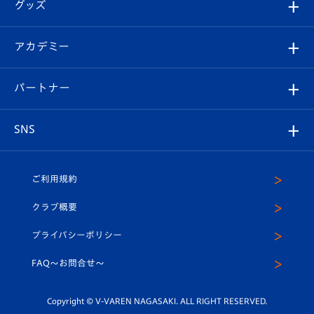
チケット
グッズ
チケット
選手プロフィール
Revive Team
フォトギャラリー
シーズンシート
オンラインショップ
アカデミー
イベント
スタッフプロフィール
スタジアムへのアクセス
スタジアムグルメ
V-LOVERS（ファンクラブ）
2026-27ユニフォーム
メディア
育成からのお知らせ
パートナー
マスコット紹介
ヴィヴィくんの長崎おもてなしガイド
はじめての観戦ガイド
プレイヤーズスイート
店舗情報
グッズ
アカデミー
チームスケジュール
V-EXPRESS
パートナー企業一覧
SNS
（ユニフォーム入場）
ホームタウン
U-18
クラブハウス（練習場）
パートナー募集
公式Twitter
ご利用規約
アカデミー
U-15
応援メディア
法人限定 VIP BOX
ヴィヴィくんインスタグラム
クラブ概要
スクール
U-12
メディア出演情報
プライバシーポリシー
公式LINE＠
スクール
FAQ〜お問合せ〜
平和祈念活動
Youtube公式チャンネル
ホームタウン活動
Copyright © V-VAREN NAGASAKI. ALL RIGHT RESERVED.