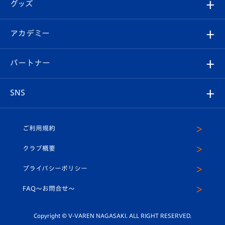
チケット
グッズ
チケット
選手プロフィール
Revive Team
フォトギャラリー
シーズンシート
オンラインショップ
アカデミー
イベント
スタッフプロフィール
スタジアムへのアクセス
スタジアムグルメ
V-LOVERS（ファンクラブ）
2026-27ユニフォーム
メディア
育成からのお知らせ
パートナー
マスコット紹介
ヴィヴィくんの長崎おもてなしガイド
はじめての観戦ガイド
プレイヤーズスイート
店舗情報
グッズ
アカデミー
チームスケジュール
V-EXPRESS
パートナー企業一覧
SNS
（ユニフォーム入場）
ホームタウン
U-18
クラブハウス（練習場）
パートナー募集
公式Twitter
ご利用規約
アカデミー
U-15
応援メディア
法人限定 VIP BOX
ヴィヴィくんインスタグラム
クラブ概要
スクール
U-12
メディア出演情報
プライバシーポリシー
公式LINE＠
スクール
FAQ〜お問合せ〜
平和祈念活動
Youtube公式チャンネル
ホームタウン活動
Copyright © V-VAREN NAGASAKI. ALL RIGHT RESERVED.