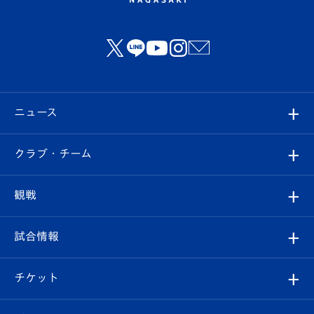
ニュース
すべて
クラブ・チーム
トップチーム
クラブプロフィール
観戦
クラブ
フィロソフィー
観戦ルール
試合情報
試合情報
クラブ概要
観戦ツアー
試合日程/結果
チケット
ファンクラブ
エンブレム紹介
はじめての観戦ガイド
順位表