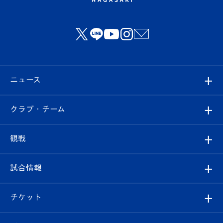
ニュース
すべて
クラブ・チーム
トップチーム
クラブプロフィール
観戦
クラブ
フィロソフィー
観戦ルール
試合情報
試合情報
クラブ概要
観戦ツアー
試合日程/結果
チケット
ファンクラブ
エンブレム紹介
はじめての観戦ガイド
順位表