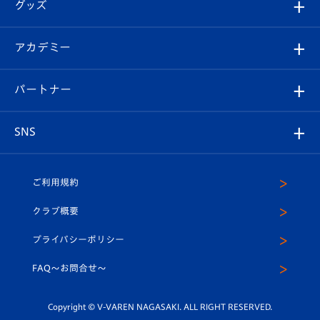
チケット
グッズ
チケット
選手プロフィール
Revive Team
フォトギャラリー
シーズンシート
オンラインショップ
アカデミー
イベント
スタッフプロフィール
スタジアムへのアクセス
スタジアムグルメ
V-LOVERS（ファンクラブ）
2026-27ユニフォーム
メディア
育成からのお知らせ
パートナー
マスコット紹介
ヴィヴィくんの長崎おもてなしガイド
はじめての観戦ガイド
プレイヤーズスイート
店舗情報
グッズ
アカデミー
チームスケジュール
V-EXPRESS
パートナー企業一覧
SNS
（ユニフォーム入場）
ホームタウン
U-18
クラブハウス（練習場）
パートナー募集
公式Twitter
ご利用規約
アカデミー
U-15
応援メディア
法人限定 VIP BOX
ヴィヴィくんインスタグラム
クラブ概要
スクール
U-12
メディア出演情報
プライバシーポリシー
公式LINE＠
スクール
FAQ〜お問合せ〜
平和祈念活動
Youtube公式チャンネル
ホームタウン活動
Copyright © V-VAREN NAGASAKI. ALL RIGHT RESERVED.