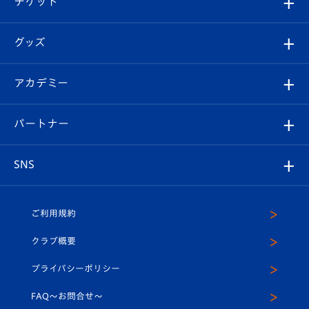
チケット
ファンクラブ
エンブレム紹介
はじめての観戦ガイド
順位表
チケット
グッズ
チケット
選手プロフィール
Revive Team
フォトギャラリー
シーズンシート
オンラインショップ
アカデミー
イベント
スタッフプロフィール
スタジアムへのアクセス
スタジアムグルメ
V-LOVERS（ファンクラブ）
2026-27ユニフォーム
メディア
育成からのお知らせ
パートナー
マスコット紹介
ヴィヴィくんの長崎おもてなしガイド
はじめての観戦ガイド
プレイヤーズスイート
店舗情報
グッズ
アカデミー
チームスケジュール
V-EXPRESS
パートナー企業一覧
SNS
（ユニフォーム入場）
ホームタウン
U-18
クラブハウス（練習場）
パートナー募集
公式Twitter
ご利用規約
アカデミー
U-15
応援メディア
法人限定 VIP BOX
ヴィヴィくんインスタグラム
クラブ概要
スクール
U-12
メディア出演情報
プライバシーポリシー
公式LINE＠
スクール
FAQ〜お問合せ〜
平和祈念活動
Youtube公式チャンネル