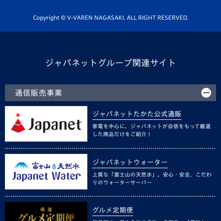
ホームタウン活動
Copyright © V-VAREN NAGASAKI. ALL RIGHT RESERVED.
ジャパネットグループ関連サイト
通信販売事業
ジャパネットたかた公式通販
家電を中心に、ジャパネットが自信をもって厳選
した商品だけをご紹介！
ジャパネットウォーター
上質な「富士山の天然水」。安心・安全、こだわ
りのウォーターサーバー
グルメ定期便