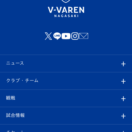
ニュース
すべて
クラブ・チーム
トップチーム
クラブプロフィール
観戦
クラブ
フィロソフィー
観戦ルール
試合情報
試合情報
クラブ概要
観戦ツアー
試合日程/結果