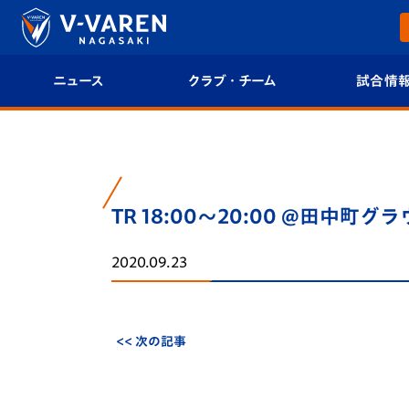
ニュース
クラブ・チーム
試合情
すべて
クラブプロフィール
試合日程/結果
トップチーム
フィロソフィー
試合情報
TR 18:00～20:00 @田中町グ
クラブ
クラブ概要
順位表
2020.09.23
試合情報
エンブレム紹介
U-21 Jリーグ
ファンクラブ
選手プロフィール
フォトギャラ
<< 次の記事
チケット
スタッフプロフィール
スタジアムグ