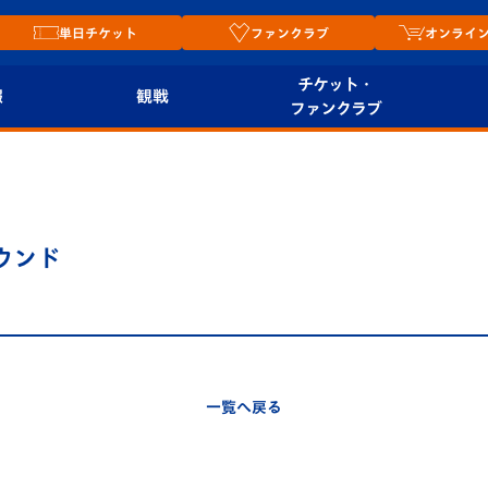
単日チケット
ファンクラブ
オンライ
チケット・
報
観戦
ファンクラブ
観戦ルール
チケット
オンラ
はじめての観戦ガイ
シーズンシート
2026
ド
ム
ラウンド
プレイヤーズスイート
Revive Team
店舗情
関連
V-LOVERS（ファン
スタジアムへのアク
クラブ）
セス
リー
一覧へ戻る
ヴィヴィくんの長崎
ルメ
おもてなしガイド