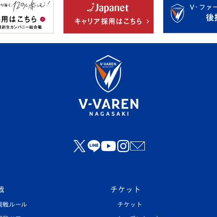
戦
チケット
観戦ルール
チケット