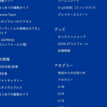
観戦ツアー
シーズンシート
はじめての観戦ガイド
V-LOVERS（ファンクラブ）
evive Team
プレイヤーズスイート
スタジアムへのアクセス
ヴィヴィくんの長崎おもてなし
グッズ
ガイド
オンラインショップ
-EXPRESS
2026-27ユニフォーム
（ユニフォーム入場）
店舗情報
合情報
アカデミー
試合日程/結果
育成からのお知らせ
順位表
アカデミー
フォトギャラリー
U-18
スタジアムグルメ
U-15
はじめての観戦ガイド
U-12