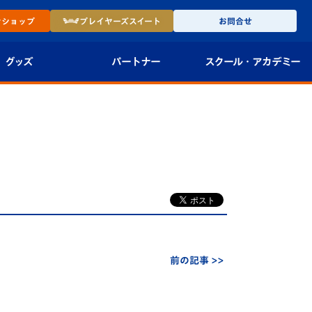
ン
ショップ
プレイヤーズ
スイート
お問合せ
グッズ
パートナー
スクール・
アカデミー
インショップ
パートナー企業一覧
アカデミー
-27ユニフォー
パートナー募集
U-18
法人限定 VIP BOX
U-15
報
U-12
スクール
前の記事 >>