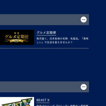
グルメ定期便
毎月届く、日本各地の名物・名産品。「美味
しい」で生活を変えませんか？
BEAST X
麻雀プロリーグ「Mリーグ」参戦中！最新情