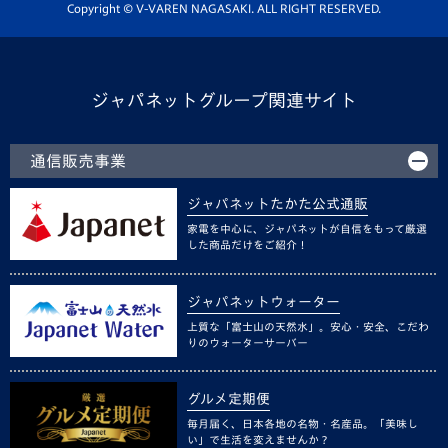
ホームタウン活動
Copyright © V-VAREN NAGASAKI. ALL RIGHT RESERVED.
ジャパネットグループ関連サイト
通信販売事業
ジャパネットたかた公式通販
家電を中心に、ジャパネットが自信をもって厳選
した商品だけをご紹介！
ジャパネットウォーター
上質な「富士山の天然水」。安心・安全、こだわ
りのウォーターサーバー
グルメ定期便
毎月届く、日本各地の名物・名産品。「美味し
い」で生活を変えませんか？