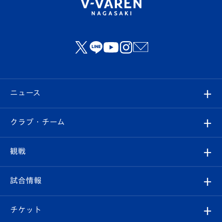
ニュース
すべて
クラブ・チーム
トップチーム
クラブプロフィール
観戦
クラブ
フィロソフィー
観戦ルール
試合情報
試合情報
クラブ概要
観戦ツアー
試合日程/結果
チケット
ファンクラブ