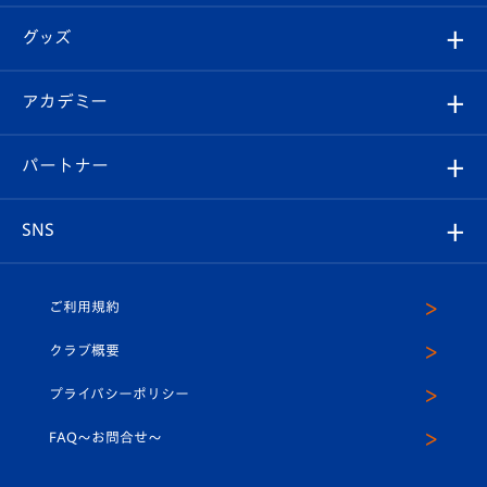
エンブレム紹介
はじめての観戦ガイド
順位表
チケット
グッズ
チケット
選手プロフィール
Revive Team
フォトギャラリー
シーズンシート
オンラインショップ
アカデミー
イベント
スタッフプロフィール
スタジアムへのアクセス
スタジアムグルメ
V-LOVERS（ファンクラブ）
2026-27ユニフォーム
メディア
育成からのお知らせ
パートナー
マスコット紹介
ヴィヴィくんの長崎おもてなしガイド
はじめての観戦ガイド
プレイヤーズスイート
店舗情報
グッズ
アカデミー
チームスケジュール
V-EXPRESS
パートナー企業一覧
SNS
（ユニフォーム入場）
ホームタウン
U-18
クラブハウス（練習場）
パートナー募集
公式Twitter
ご利用規約
アカデミー
U-15
応援メディア
法人限定 VIP BOX
ヴィヴィくんインスタグラム
クラブ概要
スクール
U-12
メディア出演情報
プライバシーポリシー
公式LINE＠
スクール
FAQ〜お問合せ〜
平和祈念活動
Youtube公式チャンネル