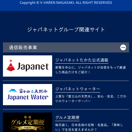
ホームタウン活動
Copyright © V-VAREN NAGASAKI. ALL RIGHT RESERVED.
ジャパネットグループ関連サイト
通信販売事業
ジャパネットたかた公式通販
家電を中心に、ジャパネットが自信をもって厳選
した商品だけをご紹介！
ジャパネットウォーター
上質な「富士山の天然水」。安心・安全、こだわ
りのウォーターサーバー
グルメ定期便
毎月届く、日本各地の名物・名産品。「美味し
い」で生活を変えませんか？