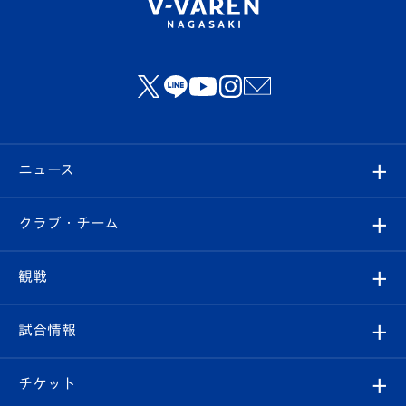
ニュース
すべて
クラブ・チーム
トップチーム
クラブプロフィール
観戦
クラブ
フィロソフィー
観戦ルール
試合情報
試合情報
クラブ概要
観戦ツアー
試合日程/結果
チケット
ファンクラブ