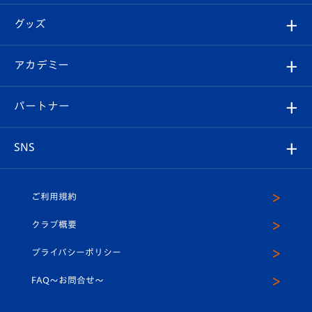
エンブレム紹介
はじめての観戦ガイド
順位表
チケット
グッズ
チケット
選手プロフィール
Revive Team
フォトギャラリー
シーズンシート
オンラインショップ
アカデミー
イベント
スタッフプロフィール
スタジアムへのアクセス
スタジアムグルメ
V-LOVERS（ファンクラブ）
2026-27ユニフォーム
メディア
育成からのお知らせ
パートナー
マスコット紹介
ヴィヴィくんの長崎おもてなしガイド
はじめての観戦ガイド
プレイヤーズスイート
店舗情報
グッズ
アカデミー
チームスケジュール
V-EXPRESS
パートナー企業一覧
SNS
（ユニフォーム入場）
ホームタウン
U-18
クラブハウス（練習場）
パートナー募集
公式Twitter
ご利用規約
アカデミー
U-15
応援メディア
法人限定 VIP BOX
ヴィヴィくんインスタグラム
クラブ概要
スクール
U-12
メディア出演情報
プライバシーポリシー
公式LINE＠
スクール
FAQ〜お問合せ〜
平和祈念活動
Youtube公式チャンネル