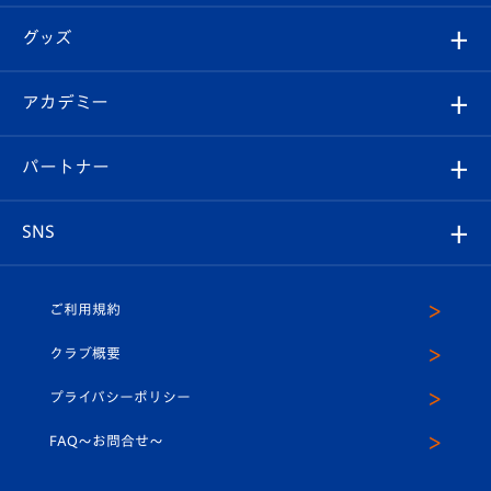
エンブレム紹介
はじめての観戦ガイド
順位表
チケット
グッズ
チケット
選手プロフィール
Revive Team
フォトギャラリー
シーズンシート
オンラインショップ
アカデミー
イベント
スタッフプロフィール
スタジアムへのアクセス
スタジアムグルメ
V-LOVERS（ファンクラブ）
2026-27ユニフォーム
メディア
育成からのお知らせ
パートナー
マスコット紹介
ヴィヴィくんの長崎おもてなしガイド
はじめての観戦ガイド
プレイヤーズスイート
店舗情報
グッズ
アカデミー
チームスケジュール
V-EXPRESS
パートナー企業一覧
SNS
（ユニフォーム入場）
ホームタウン
U-18
クラブハウス（練習場）
パートナー募集
公式Twitter
ご利用規約
アカデミー
U-15
応援メディア
法人限定 VIP BOX
ヴィヴィくんインスタグラム
クラブ概要
スクール
U-12
メディア出演情報
プライバシーポリシー
公式LINE＠
スクール
FAQ〜お問合せ〜
平和祈念活動
Youtube公式チャンネル