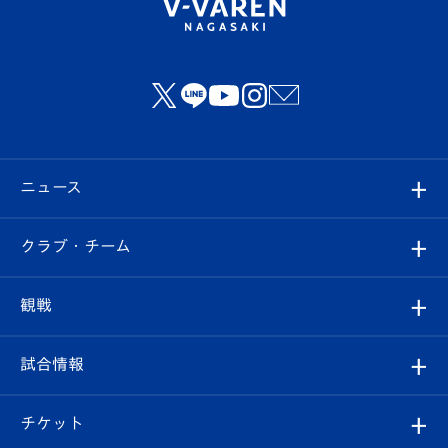
ニュース
すべて
クラブ・チーム
トップチーム
クラブプロフィール
観戦
クラブ
フィロソフィー
観戦ルール
試合情報
試合情報
クラブ概要
観戦ツアー
試合日程/結果
チケット
ファンクラブ