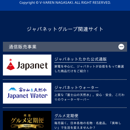
ホームタウン活動
Copyright © V-VAREN NAGASAKI. ALL RIGHT RESERVED.
ジャパネットグループ関連サイト
通信販売事業
ジャパネットたかた公式通販
家電を中心に、ジャパネットが自信をもって厳選
した商品だけをご紹介！
ジャパネットウォーター
上質な「富士山の天然水」。安心・安全、こだわ
りのウォーターサーバー
グルメ定期便
毎月届く、日本各地の名物・名産品。「美味し
い」で生活を変えませんか？