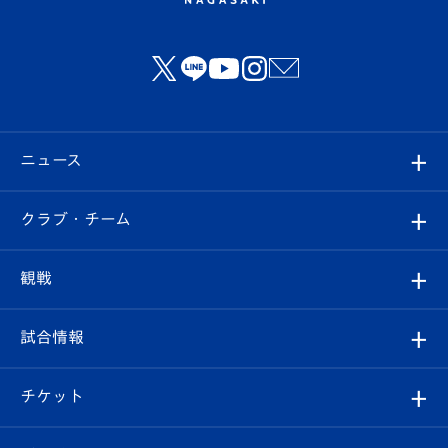
ニュース
すべて
クラブ・チーム
トップチーム
クラブプロフィール
観戦
クラブ
フィロソフィー
観戦ルール
試合情報
試合情報
クラブ概要
観戦ツアー
試合日程/結果
チケット
ファンクラブ
エンブレム紹介
はじめての観戦ガイド
順位表