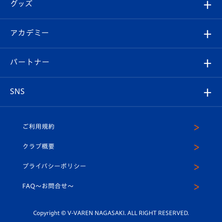
チケット
グッズ
チケット
選手プロフィール
Revive Team
フォトギャラリー
シーズンシート
オンラインショップ
アカデミー
イベント
スタッフプロフィール
スタジアムへのアクセス
スタジアムグルメ
V-LOVERS（ファンクラブ）
2026-27ユニフォーム
メディア
育成からのお知らせ
パートナー
マスコット紹介
ヴィヴィくんの長崎おもてなしガイド
はじめての観戦ガイド
プレイヤーズスイート
店舗情報
グッズ
アカデミー
チームスケジュール
V-EXPRESS
パートナー企業一覧
SNS
（ユニフォーム入場）
ホームタウン
U-18
クラブハウス（練習場）
パートナー募集
公式Twitter
ご利用規約
アカデミー
U-15
応援メディア
法人限定 VIP BOX
ヴィヴィくんインスタグラム
クラブ概要
スクール
U-12
メディア出演情報
プライバシーポリシー
公式LINE＠
スクール
FAQ〜お問合せ〜
平和祈念活動
Youtube公式チャンネル
ホームタウン活動
Copyright © V-VAREN NAGASAKI. ALL RIGHT RESERVED.