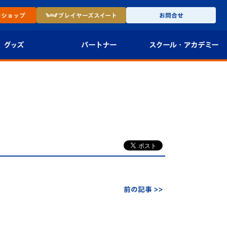
ン
ショップ
プレイヤーズ
スイート
お問合せ
グッズ
パートナー
スクール・
アカデミー
インショップ
パートナー企業一覧
アカデミー
-27ユニフォー
パートナー募集
U-18
法人限定 VIP BOX
U-15
報
U-12
スクール
前の記事 >>