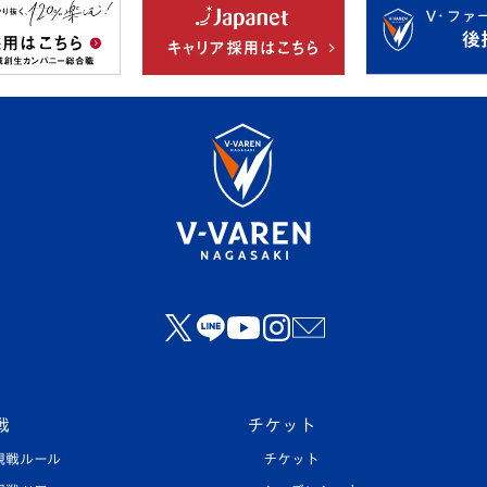
戦
チケット
観戦ルール
チケット