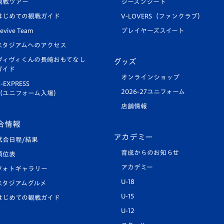
観戦ツアー
シーズンシート
はじめての観戦ガイド
V-LOVERS（ファンクラブ）
evive Team
プレイヤーズスイート
スタジアムへのアクセス
ヴィヴィくんの長崎おもてなし
グッズ
ガイド
オンラインショップ
-EXPRESS
2026-27ユニフォーム
（ユニフォーム入場）
店舗情報
合情報
アカデミー
試合日程/結果
育成からのお知らせ
順位表
アカデミー
フォトギャラリー
U-18
スタジアムグルメ
U-15
はじめての観戦ガイド
U-12