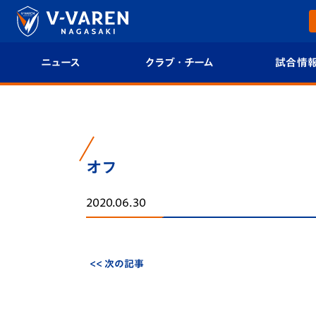
ニュース
クラブ・チーム
試合情
すべて
クラブプロフィール
試合日程/結果
トップチーム
フィロソフィー
試合情報
オフ
クラブ
クラブ概要
順位表
2020.06.30
試合情報
エンブレム紹介
U-21 Jリーグ
ファンクラブ
選手プロフィール
フォトギャラ
<< 次の記事
チケット
スタッフプロフィール
スタジアムグ