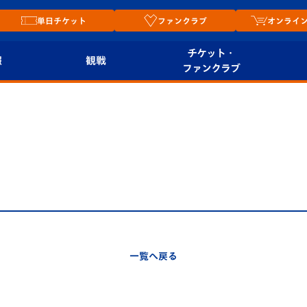
単日チケット
ファンクラブ
オンライ
チケット・
報
観戦
ファンクラブ
観戦ルール
チケット
オンラ
はじめての観戦ガイ
シーズンシート
2026
ド
ム
プレイヤーズスイート
Revive Team
店舗情
関連
V-LOVERS（ファン
スタジアムへのアク
クラブ）
セス
リー
一覧へ戻る
ヴィヴィくんの長崎
ルメ
おもてなしガイド