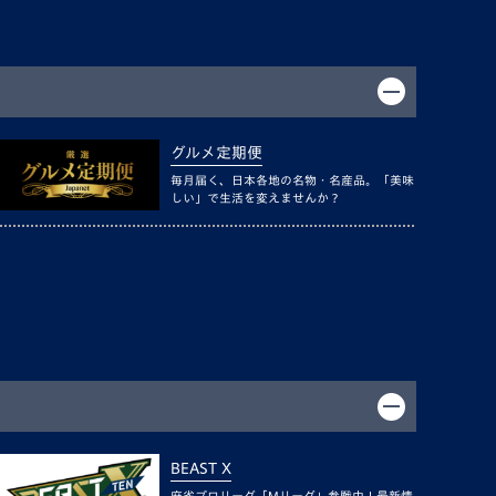
グルメ定期便
毎月届く、日本各地の名物・名産品。「美味
しい」で生活を変えませんか？
BEAST X
麻雀プロリーグ「Mリーグ」参戦中！最新情