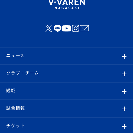
ニュース
すべて
クラブ・チーム
トップチーム
クラブプロフィール
観戦
クラブ
フィロソフィー
観戦ルール
試合情報
試合情報
クラブ概要
観戦ツアー
試合日程/結果
チケット
ファンクラブ