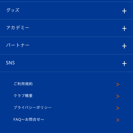
エンブレム紹介
はじめての観戦ガイド
順位表
チケット
グッズ
チケット
選手プロフィール
Revive Team
フォトギャラリー
シーズンシート
オンラインショップ
アカデミー
イベント
スタッフプロフィール
スタジアムへのアクセス
スタジアムグルメ
V-LOVERS（ファンクラブ）
2026-27ユニフォーム
メディア
育成からのお知らせ
パートナー
マスコット紹介
ヴィヴィくんの長崎おもてなしガイド
はじめての観戦ガイド
プレイヤーズスイート
店舗情報
グッズ
アカデミー
チームスケジュール
V-EXPRESS
パートナー企業一覧
SNS
（ユニフォーム入場）
ホームタウン
U-18
クラブハウス（練習場）
パートナー募集
公式Twitter
ご利用規約
アカデミー
U-15
応援メディア
法人限定 VIP BOX
ヴィヴィくんインスタグラム
クラブ概要
スクール
U-12
メディア出演情報
プライバシーポリシー
公式LINE＠
スクール
FAQ〜お問合せ〜
平和祈念活動
Youtube公式チャンネル