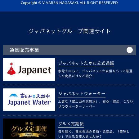
ホームタウン活動
Copyright © V-VAREN NAGASAKI. ALL RIGHT RESERVED.
ジャパネットグループ関連サイト
通信販売事業
ジャパネットたかた公式通販
家電を中心に、ジャパネットが自信をもって厳選
した商品だけをご紹介！
ジャパネットウォーター
上質な「富士山の天然水」。安心・安全、こだわ
りのウォーターサーバー
グルメ定期便
毎月届く、日本各地の名物・名産品。「美味し
い」で生活を変えませんか？