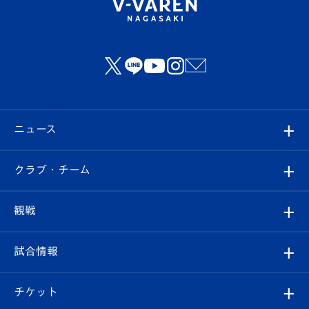
ニュース
すべて
クラブ・チーム
トップチーム
クラブプロフィール
観戦
クラブ
フィロソフィー
観戦ルール
試合情報
試合情報
クラブ概要
観戦ツアー
試合日程/結果
チケット
ファンクラブ