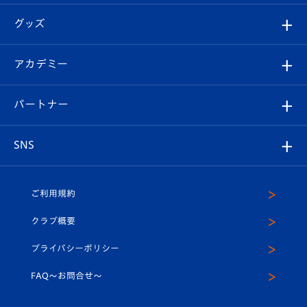
エンブレム紹介
はじめての観戦ガイド
順位表
チケット
グッズ
チケット
選手プロフィール
Revive Team
フォトギャラリー
シーズンシート
オンラインショップ
アカデミー
イベント
スタッフプロフィール
スタジアムへのアクセス
スタジアムグルメ
V-LOVERS（ファンクラブ）
2026-27ユニフォーム
メディア
育成からのお知らせ
パートナー
マスコット紹介
ヴィヴィくんの長崎おもてなしガイド
はじめての観戦ガイド
プレイヤーズスイート
店舗情報
グッズ
アカデミー
チームスケジュール
V-EXPRESS
パートナー企業一覧
SNS
（ユニフォーム入場）
ホームタウン
U-18
クラブハウス（練習場）
パートナー募集
公式Twitter
ご利用規約
アカデミー
U-15
応援メディア
法人限定 VIP BOX
ヴィヴィくんインスタグラム
クラブ概要
スクール
U-12
メディア出演情報
プライバシーポリシー
公式LINE＠
スクール
FAQ〜お問合せ〜
平和祈念活動
Youtube公式チャンネル