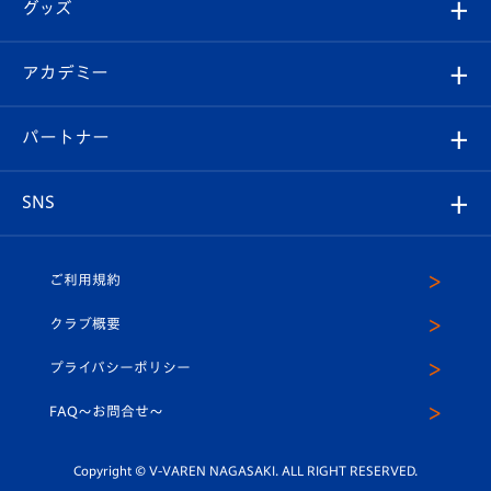
チケット
グッズ
チケット
選手プロフィール
Revive Team
フォトギャラリー
シーズンシート
オンラインショップ
アカデミー
イベント
スタッフプロフィール
スタジアムへのアクセス
スタジアムグルメ
V-LOVERS（ファンクラブ）
2026-27ユニフォーム
メディア
育成からのお知らせ
パートナー
マスコット紹介
ヴィヴィくんの長崎おもてなしガイド
はじめての観戦ガイド
プレイヤーズスイート
店舗情報
グッズ
アカデミー
チームスケジュール
V-EXPRESS
パートナー企業一覧
SNS
（ユニフォーム入場）
ホームタウン
U-18
クラブハウス（練習場）
パートナー募集
公式Twitter
ご利用規約
アカデミー
U-15
応援メディア
法人限定 VIP BOX
ヴィヴィくんインスタグラム
クラブ概要
スクール
U-12
メディア出演情報
プライバシーポリシー
公式LINE＠
スクール
FAQ〜お問合せ〜
平和祈念活動
Youtube公式チャンネル
ホームタウン活動
Copyright © V-VAREN NAGASAKI. ALL RIGHT RESERVED.