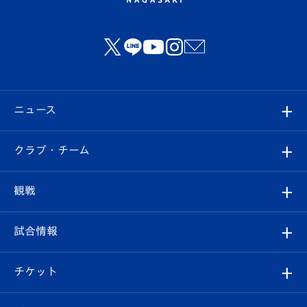
ニュース
すべて
クラブ・チーム
トップチーム
クラブプロフィール
観戦
クラブ
フィロソフィー
観戦ルール
試合情報
試合情報
クラブ概要
観戦ツアー
試合日程/結果
チケット
ファンクラブ
エンブレム紹介
はじめての観戦ガイド
順位表