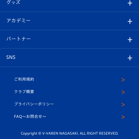
チケット
グッズ
チケット
選手プロフィール
Revive Team
フォトギャラリー
シーズンシート
オンラインショップ
アカデミー
イベント
スタッフプロフィール
スタジアムへのアクセス
スタジアムグルメ
V-LOVERS（ファンクラブ）
2026-27ユニフォーム
メディア
育成からのお知らせ
パートナー
マスコット紹介
ヴィヴィくんの長崎おもてなしガイド
はじめての観戦ガイド
プレイヤーズスイート
店舗情報
グッズ
アカデミー
チームスケジュール
V-EXPRESS
パートナー企業一覧
SNS
（ユニフォーム入場）
ホームタウン
U-18
クラブハウス（練習場）
パートナー募集
公式Twitter
ご利用規約
アカデミー
U-15
応援メディア
法人限定 VIP BOX
ヴィヴィくんインスタグラム
クラブ概要
スクール
U-12
メディア出演情報
プライバシーポリシー
公式LINE＠
スクール
FAQ〜お問合せ〜
平和祈念活動
Youtube公式チャンネル
ホームタウン活動
Copyright © V-VAREN NAGASAKI. ALL RIGHT RESERVED.