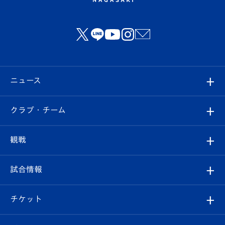
ニュース
すべて
クラブ・チーム
トップチーム
クラブプロフィール
観戦
クラブ
フィロソフィー
観戦ルール
試合情報
試合情報
クラブ概要
観戦ツアー
試合日程/結果
チケット
ファンクラブ
エンブレム紹介
はじめての観戦ガイド
順位表