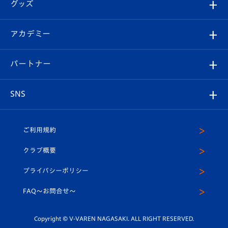
チケット
グッズ
チケット
選手プロフィール
Revive Team
フォトギャラリー
シーズンシート
オンラインショップ
アカデミー
イベント
スタッフプロフィール
スタジアムへのアクセス
スタジアムグルメ
V-LOVERS（ファンクラブ）
2026-27ユニフォーム
メディア
育成からのお知らせ
パートナー
マスコット紹介
ヴィヴィくんの長崎おもてなしガイド
はじめての観戦ガイド
プレイヤーズスイート
店舗情報
グッズ
アカデミー
チームスケジュール
V-EXPRESS
パートナー企業一覧
SNS
（ユニフォーム入場）
ホームタウン
U-18
クラブハウス（練習場）
パートナー募集
公式Twitter
ご利用規約
アカデミー
U-15
応援メディア
法人限定 VIP BOX
ヴィヴィくんインスタグラム
クラブ概要
スクール
U-12
メディア出演情報
プライバシーポリシー
公式LINE＠
スクール
FAQ〜お問合せ〜
平和祈念活動
Youtube公式チャンネル
ホームタウン活動
Copyright © V-VAREN NAGASAKI. ALL RIGHT RESERVED.