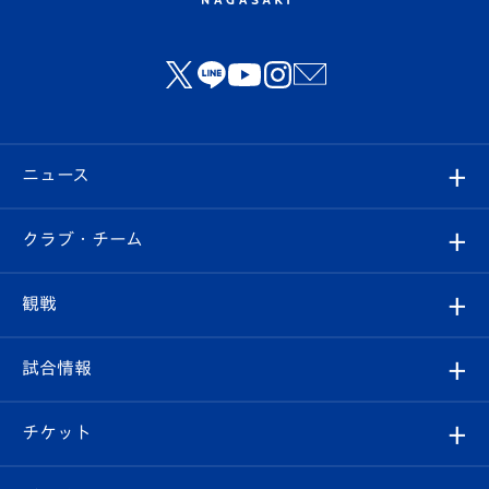
ニュース
すべて
クラブ・チーム
トップチーム
クラブプロフィール
観戦
クラブ
フィロソフィー
観戦ルール
試合情報
試合情報
クラブ概要
観戦ツアー
試合日程/結果
チケット
ファンクラブ
エンブレム紹介
はじめての観戦ガイド
順位表