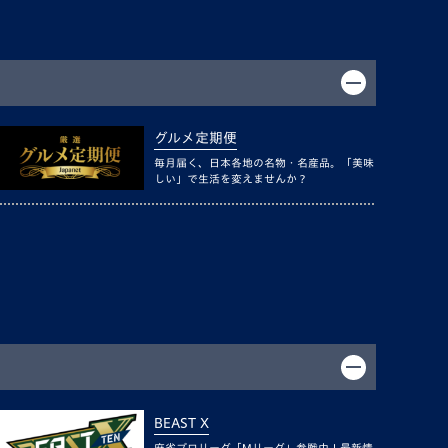
グルメ定期便
毎月届く、日本各地の名物・名産品。「美味
しい」で生活を変えませんか？
BEAST X
麻雀プロリーグ「Mリーグ」参戦中！最新情