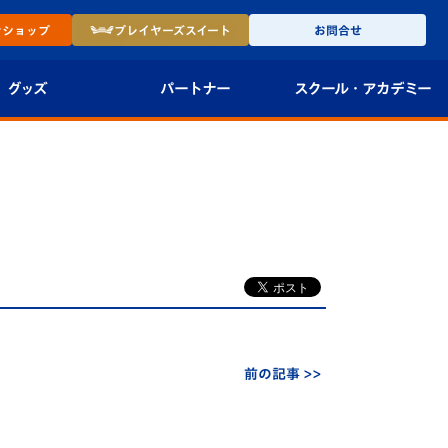
ン
ショップ
プレイヤーズ
スイート
お問合せ
グッズ
パートナー
スクール・
アカデミー
インショップ
パートナー企業一覧
アカデミー
-27ユニフォー
パートナー募集
U-18
法人限定 VIP BOX
U-15
報
U-12
スクール
前の記事 >>