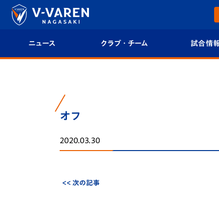
ニュース
クラブ・チーム
試合情
すべて
クラブプロフィール
試合日程/結果
トップチーム
フィロソフィー
試合情報
オフ
クラブ
クラブ概要
順位表
2020.03.30
試合情報
エンブレム紹介
U-21 Jリーグ
ファンクラブ
選手プロフィール
フォトギャラ
<< 次の記事
チケット
スタッフプロフィール
スタジアムグ