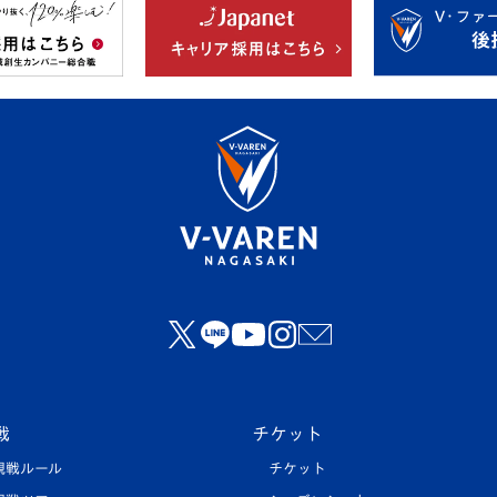
戦
チケット
観戦ルール
チケット