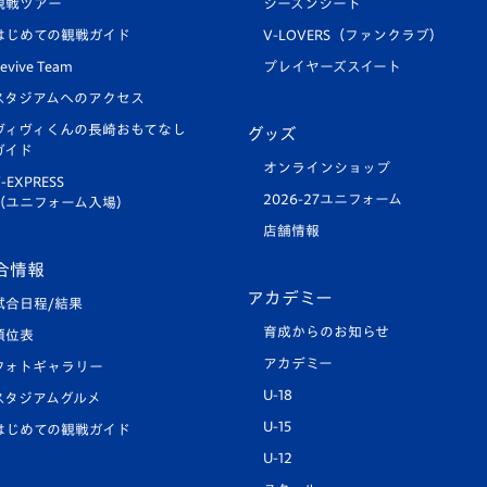
観戦ツアー
シーズンシート
はじめての観戦ガイド
V-LOVERS（ファンクラブ）
evive Team
プレイヤーズスイート
スタジアムへのアクセス
ヴィヴィくんの長崎おもてなし
グッズ
ガイド
オンラインショップ
-EXPRESS
2026-27ユニフォーム
（ユニフォーム入場）
店舗情報
合情報
アカデミー
試合日程/結果
育成からのお知らせ
順位表
アカデミー
フォトギャラリー
U-18
スタジアムグルメ
U-15
はじめての観戦ガイド
U-12