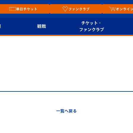
単日チケット
ファンクラブ
オンライ
チケット・
報
観戦
ファンクラブ
観戦ルール
チケット
オンラ
はじめての観戦ガイ
シーズンシート
2026
ド
ム
プレイヤーズスイート
Revive Team
店舗情
関連
V-LOVERS（ファン
スタジアムへのアク
クラブ）
セス
リー
一覧へ戻る
ヴィヴィくんの長崎
ルメ
おもてなしガイド