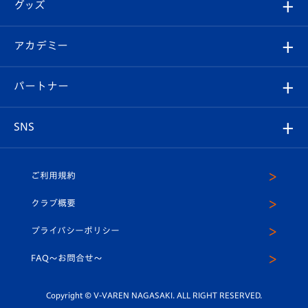
チケット
グッズ
チケット
選手プロフィール
Revive Team
フォトギャラリー
シーズンシート
オンラインショップ
アカデミー
イベント
スタッフプロフィール
スタジアムへのアクセス
スタジアムグルメ
V-LOVERS（ファンクラブ）
2026-27ユニフォーム
メディア
育成からのお知らせ
パートナー
マスコット紹介
ヴィヴィくんの長崎おもてなしガイド
はじめての観戦ガイド
プレイヤーズスイート
店舗情報
グッズ
アカデミー
チームスケジュール
V-EXPRESS
パートナー企業一覧
SNS
（ユニフォーム入場）
ホームタウン
U-18
クラブハウス（練習場）
パートナー募集
公式Twitter
ご利用規約
アカデミー
U-15
応援メディア
法人限定 VIP BOX
ヴィヴィくんインスタグラム
クラブ概要
スクール
U-12
メディア出演情報
プライバシーポリシー
公式LINE＠
スクール
FAQ〜お問合せ〜
平和祈念活動
Youtube公式チャンネル
ホームタウン活動
Copyright © V-VAREN NAGASAKI. ALL RIGHT RESERVED.