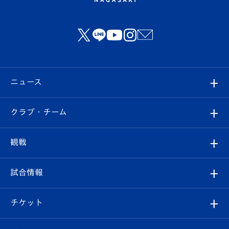
ニュース
すべて
クラブ・チーム
トップチーム
クラブプロフィール
観戦
クラブ
フィロソフィー
観戦ルール
試合情報
試合情報
クラブ概要
観戦ツアー
試合日程/結果
チケット
ファンクラブ
エンブレム紹介
はじめての観戦ガイド
順位表