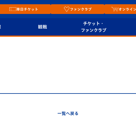
単日チケット
ファンクラブ
オンライ
チケット・
報
観戦
ファンクラブ
観戦ルール
チケット
オンラ
はじめての観戦ガイ
シーズンシート
2026
ド
ム
プレイヤーズスイート
Revive Team
店舗情
関連
V-LOVERS（ファン
スタジアムへのアク
クラブ）
セス
リー
一覧へ戻る
ヴィヴィくんの長崎
ルメ
おもてなしガイド