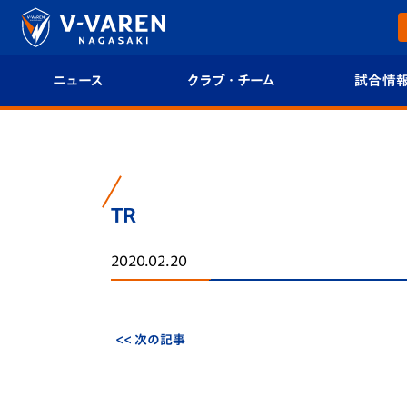
ニュース
クラブ・チーム
試合情
すべて
クラブプロフィール
試合日程/結果
トップチーム
フィロソフィー
試合情報
TR
クラブ
クラブ概要
順位表
2020.02.20
試合情報
エンブレム紹介
U-21 Jリーグ
ファンクラブ
選手プロフィール
フォトギャラ
<< 次の記事
チケット
スタッフプロフィール
スタジアムグ