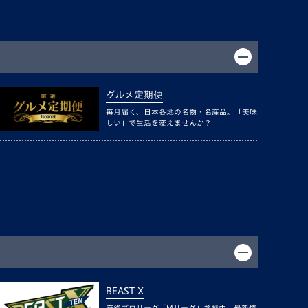
グルメ定期便
毎月届く、日本各地の名物・名産品。「美味
しい」で生活を変えませんか？
BEAST X
麻雀プロリーグ「Mリーグ」参戦中！最新情