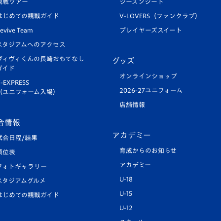
観戦ツアー
シーズンシート
はじめての観戦ガイド
V-LOVERS（ファンクラブ）
evive Team
プレイヤーズスイート
スタジアムへのアクセス
ヴィヴィくんの長崎おもてなし
グッズ
ガイド
オンラインショップ
-EXPRESS
2026-27ユニフォーム
（ユニフォーム入場）
店舗情報
合情報
アカデミー
試合日程/結果
育成からのお知らせ
順位表
アカデミー
フォトギャラリー
U-18
スタジアムグルメ
U-15
はじめての観戦ガイド
U-12