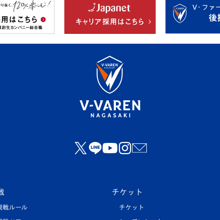
戦
チケット
観戦ルール
チケット