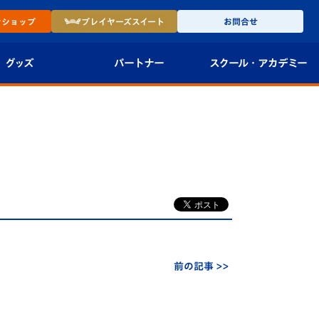
ン
ショップ
プレイヤーズ
スイート
お問合せ
グッズ
パートナー
スクール・
アカデミー
インショップ
パートナー企業一覧
アカデミー
-27ユニフォー
パートナー募集
U-18
法人限定 VIP BOX
U-15
報
U-12
スクール
前の記事 >>