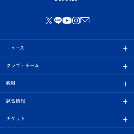
ニュース
すべて
クラブ・チーム
トップチーム
クラブプロフィール
観戦
クラブ
フィロソフィー
観戦ルール
試合情報
試合情報
クラブ概要
観戦ツアー
試合日程/結果
チケット
ファンクラブ
エンブレム紹介
はじめての観戦ガイド
順位表