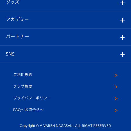
チケット
グッズ
チケット
選手プロフィール
Revive Team
フォトギャラリー
シーズンシート
オンラインショップ
アカデミー
イベント
スタッフプロフィール
スタジアムへのアクセス
スタジアムグルメ
V-LOVERS（ファンクラブ）
2026-27ユニフォーム
メディア
育成からのお知らせ
パートナー
マスコット紹介
ヴィヴィくんの長崎おもてなしガイド
はじめての観戦ガイド
プレイヤーズスイート
店舗情報
グッズ
アカデミー
チームスケジュール
V-EXPRESS
パートナー企業一覧
SNS
（ユニフォーム入場）
ホームタウン
U-18
クラブハウス（練習場）
パートナー募集
公式Twitter
ご利用規約
アカデミー
U-15
応援メディア
法人限定 VIP BOX
ヴィヴィくんインスタグラム
クラブ概要
スクール
U-12
メディア出演情報
プライバシーポリシー
公式LINE＠
スクール
FAQ〜お問合せ〜
平和祈念活動
Youtube公式チャンネル
ホームタウン活動
Copyright © V-VAREN NAGASAKI. ALL RIGHT RESERVED.