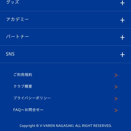
チケット
グッズ
チケット
選手プロフィール
Revive Team
フォトギャラリー
シーズンシート
オンラインショップ
アカデミー
イベント
スタッフプロフィール
スタジアムへのアクセス
スタジアムグルメ
V-LOVERS（ファンクラブ）
2026-27ユニフォーム
メディア
育成からのお知らせ
パートナー
マスコット紹介
ヴィヴィくんの長崎おもてなしガイド
はじめての観戦ガイド
プレイヤーズスイート
店舗情報
グッズ
アカデミー
チームスケジュール
V-EXPRESS
パートナー企業一覧
SNS
（ユニフォーム入場）
ホームタウン
U-18
クラブハウス（練習場）
パートナー募集
公式Twitter
ご利用規約
アカデミー
U-15
応援メディア
法人限定 VIP BOX
ヴィヴィくんインスタグラム
クラブ概要
スクール
U-12
メディア出演情報
プライバシーポリシー
公式LINE＠
スクール
FAQ〜お問合せ〜
平和祈念活動
Youtube公式チャンネル
ホームタウン活動
Copyright © V-VAREN NAGASAKI. ALL RIGHT RESERVED.