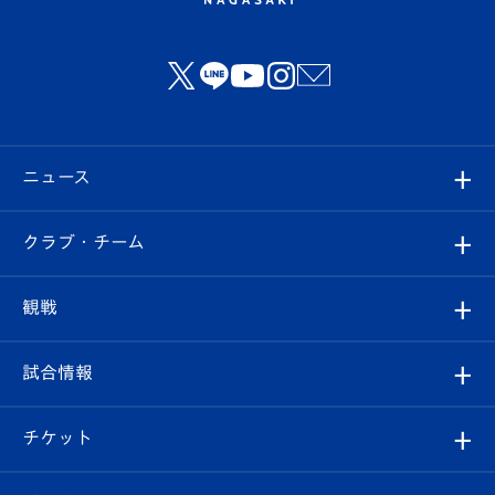
ニュース
すべて
クラブ・チーム
トップチーム
クラブプロフィール
観戦
クラブ
フィロソフィー
観戦ルール
試合情報
試合情報
クラブ概要
観戦ツアー
試合日程/結果
チケット
ファンクラブ
エンブレム紹介
はじめての観戦ガイド
順位表