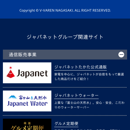
ホームタウン活動
Copyright © V-VAREN NAGASAKI. ALL RIGHT RESERVED.
ジャパネットグループ関連サイト
通信販売事業
ジャパネットたかた公式通販
家電を中心に、ジャパネットが自信をもって厳選
した商品だけをご紹介！
ジャパネットウォーター
上質な「富士山の天然水」。安心・安全、こだわ
りのウォーターサーバー
グルメ定期便