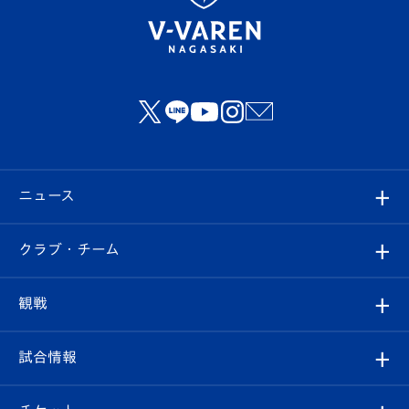
ニュース
すべて
クラブ・チーム
トップチーム
クラブプロフィール
観戦
クラブ
フィロソフィー
観戦ルール
試合情報
試合情報
クラブ概要
観戦ツアー
試合日程/結果