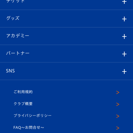
チケット
ファンクラブ
エンブレム紹介
はじめての観戦ガイド
順位表
チケット
グッズ
チケット
選手プロフィール
Revive Team
フォトギャラリー
シーズンシート
オンラインショップ
アカデミー
イベント
スタッフプロフィール
スタジアムへのアクセス
スタジアムグルメ
V-LOVERS（ファンクラブ）
2026-27ユニフォーム
メディア
育成からのお知らせ
パートナー
マスコット紹介
ヴィヴィくんの長崎おもてなしガイド
はじめての観戦ガイド
プレイヤーズスイート
店舗情報
グッズ
アカデミー
チームスケジュール
V-EXPRESS
パートナー企業一覧
SNS
（ユニフォーム入場）
ホームタウン
U-18
クラブハウス（練習場）
パートナー募集
公式Twitter
ご利用規約
アカデミー
U-15
応援メディア
法人限定 VIP BOX
ヴィヴィくんインスタグラム
クラブ概要
スクール
U-12
メディア出演情報
プライバシーポリシー
公式LINE＠
スクール
FAQ〜お問合せ〜
平和祈念活動
Youtube公式チャンネル