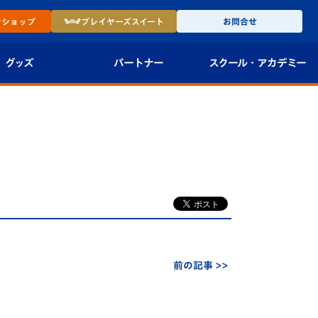
ン
ショップ
プレイヤーズ
スイート
お問合せ
グッズ
パートナー
スクール・
アカデミー
インショップ
パートナー企業一覧
アカデミー
-27ユニフォー
パートナー募集
U-18
法人限定 VIP BOX
U-15
報
U-12
スクール
前の記事 >>