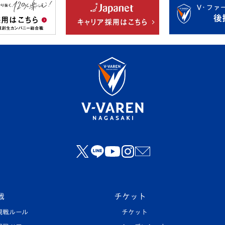
戦
チケット
観戦ルール
チケット