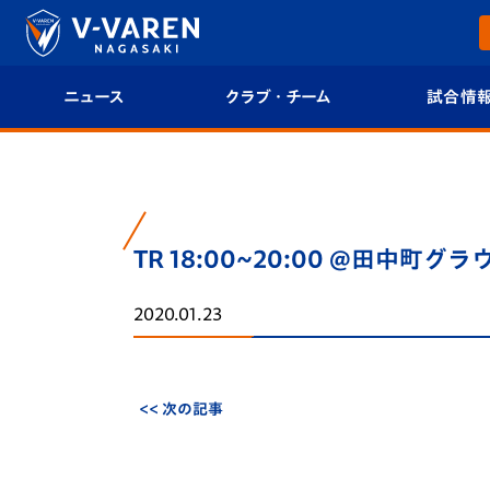
ニュース
クラブ・チーム
試合情
すべて
クラブプロフィール
試合日程/結果
トップチーム
フィロソフィー
試合情報
TR 18:00~20:00 @田中町グ
クラブ
クラブ概要
順位表
2020.01.23
試合情報
エンブレム紹介
U-21 Jリーグ
ファンクラブ
選手プロフィール
フォトギャラ
<< 次の記事
チケット
スタッフプロフィール
スタジアムグ