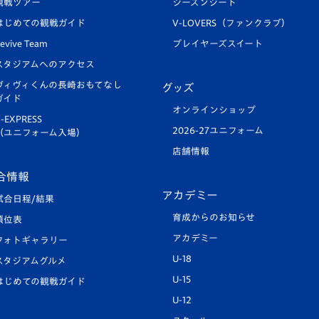
観戦ツアー
シーズンシート
はじめての観戦ガイド
V-LOVERS（ファンクラブ）
evive Team
プレイヤーズスイート
スタジアムへのアクセス
ヴィヴィくんの長崎おもてなし
グッズ
ガイド
オンラインショップ
-EXPRESS
2026-27ユニフォーム
（ユニフォーム入場）
店舗情報
合情報
アカデミー
試合日程/結果
育成からのお知らせ
順位表
アカデミー
フォトギャラリー
U-18
スタジアムグルメ
U-15
はじめての観戦ガイド
U-12