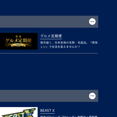
グルメ定期便
毎月届く、日本各地の名物・名産品。「美味
しい」で生活を変えませんか？
BEAST X
麻雀プロリーグ「Mリーグ」参戦中！最新情