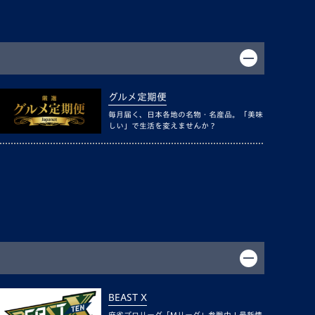
グルメ定期便
毎月届く、日本各地の名物・名産品。「美味
しい」で生活を変えませんか？
BEAST X
麻雀プロリーグ「Mリーグ」参戦中！最新情