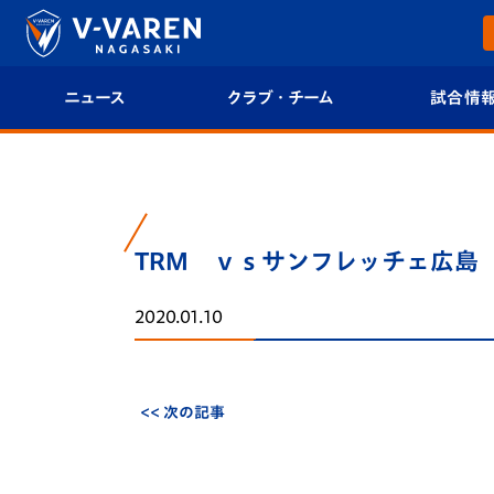
ニュース
クラブ・チーム
試合情
すべて
クラブプロフィール
試合日程/結果
トップチーム
フィロソフィー
試合情報
TRM ｖｓサンフレッチェ広島
クラブ
クラブ概要
順位表
2020.01.10
試合情報
エンブレム紹介
U-21 Jリーグ
ファンクラブ
選手プロフィール
フォトギャラ
<< 次の記事
チケット
スタッフプロフィール
スタジアムグ