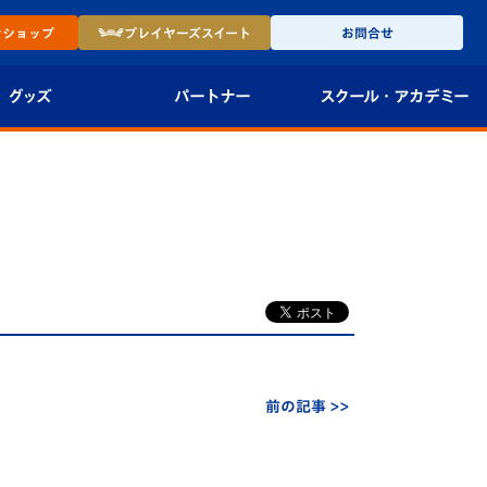
ン
ショップ
プレイヤーズ
スイート
お問合せ
グッズ
パートナー
スクール・
アカデミー
インショップ
パートナー企業一覧
アカデミー
-27ユニフォー
パートナー募集
U-18
園
法人限定 VIP BOX
U-15
報
U-12
スクール
前の記事 >>