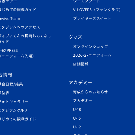
観戦ツアー
シーズンシート
はじめての観戦ガイド
V-LOVERS（ファンクラブ）
evive Team
プレイヤーズスイート
スタジアムへのアクセス
ヴィヴィくんの長崎おもてなし
グッズ
ガイド
オンラインショップ
-EXPRESS
2026-27ユニフォーム
（ユニフォーム入場）
店舗情報
合情報
アカデミー
試合日程/結果
育成からのお知らせ
順位表
アカデミー
フォトギャラリー
U-18
スタジアムグルメ
U-15
はじめての観戦ガイド
U-12