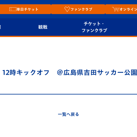
単日チケット
ファンクラブ
オンライ
チケット・
報
観戦
ファンクラブ
観戦ルール
チケット
オンラ
はじめての観戦ガイ
シーズンシート
2026
ド
ム
 12時キックオフ ＠広島県吉田サッカー公
プレイヤーズスイート
Revive Team
店舗情
関連
V-LOVERS（ファン
スタジアムへのアク
クラブ）
セス
リー
一覧へ戻る
ヴィヴィくんの長崎
ルメ
おもてなしガイド