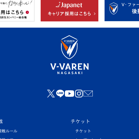
戦
チケット
観戦ルール
チケット