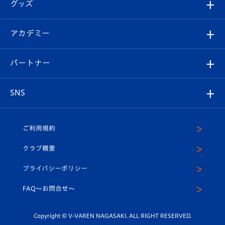
チケット
グッズ
チケット
選手プロフィール
Revive Team
フォトギャラリー
シーズンシート
オンラインショップ
アカデミー
イベント
スタッフプロフィール
スタジアムへのアクセス
スタジアムグルメ
V-LOVERS（ファンクラブ）
2026-27ユニフォーム
メディア
育成からのお知らせ
パートナー
マスコット紹介
ヴィヴィくんの長崎おもてなしガイド
はじめての観戦ガイド
プレイヤーズスイート
店舗情報
グッズ
アカデミー
チームスケジュール
V-EXPRESS
パートナー企業一覧
SNS
（ユニフォーム入場）
ホームタウン
U-18
クラブハウス（練習場）
パートナー募集
公式Twitter
ご利用規約
アカデミー
U-15
応援メディア
法人限定 VIP BOX
ヴィヴィくんインスタグラム
クラブ概要
スクール
U-12
メディア出演情報
プライバシーポリシー
公式LINE＠
スクール
FAQ〜お問合せ〜
平和祈念活動
Youtube公式チャンネル
ホームタウン活動
Copyright © V-VAREN NAGASAKI. ALL RIGHT RESERVED.