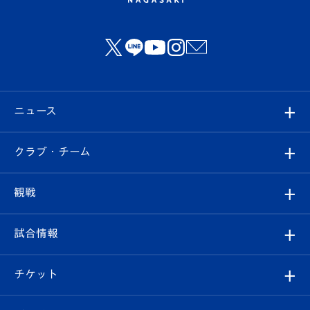
ニュース
すべて
クラブ・チーム
トップチーム
クラブプロフィール
観戦
クラブ
フィロソフィー
観戦ルール
試合情報
試合情報
クラブ概要
観戦ツアー
試合日程/結果
チケット
ファンクラブ
エンブレム紹介
はじめての観戦ガイド
順位表