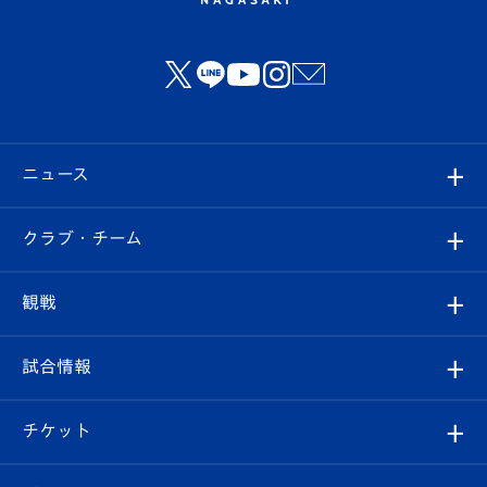
ニュース
すべて
クラブ・チーム
トップチーム
クラブプロフィール
観戦
クラブ
フィロソフィー
観戦ルール
試合情報
試合情報
クラブ概要
観戦ツアー
試合日程/結果
チケット
ファンクラブ
エンブレム紹介
はじめての観戦ガイド
順位表