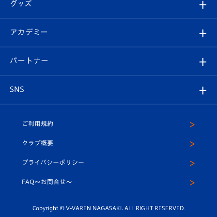
チケット
グッズ
チケット
選手プロフィール
Revive Team
フォトギャラリー
シーズンシート
オンラインショップ
アカデミー
イベント
スタッフプロフィール
スタジアムへのアクセス
スタジアムグルメ
V-LOVERS（ファンクラブ）
2026-27ユニフォーム
メディア
育成からのお知らせ
パートナー
マスコット紹介
ヴィヴィくんの長崎おもてなしガイド
はじめての観戦ガイド
プレイヤーズスイート
店舗情報
グッズ
アカデミー
チームスケジュール
V-EXPRESS
パートナー企業一覧
SNS
（ユニフォーム入場）
ホームタウン
U-18
クラブハウス（練習場）
パートナー募集
公式Twitter
ご利用規約
アカデミー
U-15
応援メディア
法人限定 VIP BOX
ヴィヴィくんインスタグラム
クラブ概要
スクール
U-12
メディア出演情報
プライバシーポリシー
公式LINE＠
スクール
FAQ〜お問合せ〜
平和祈念活動
Youtube公式チャンネル
ホームタウン活動
Copyright © V-VAREN NAGASAKI. ALL RIGHT RESERVED.