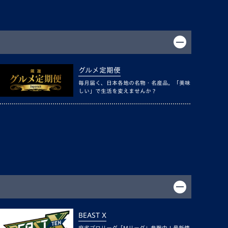
グルメ定期便
毎月届く、日本各地の名物・名産品。「美味
しい」で生活を変えませんか？
BEAST X
麻雀プロリーグ「Mリーグ」参戦中！最新情