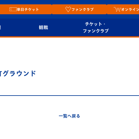
単日チケット
ファンクラブ
オンライ
チケット・
報
観戦
ファンクラブ
観戦ルール
チケット
オンラ
はじめての観戦ガイ
シーズンシート
2026
ド
ム
中町グラウンド
プレイヤーズスイート
Revive Team
店舗情
関連
V-LOVERS（ファン
スタジアムへのアク
クラブ）
セス
リー
一覧へ戻る
ヴィヴィくんの長崎
ルメ
おもてなしガイド