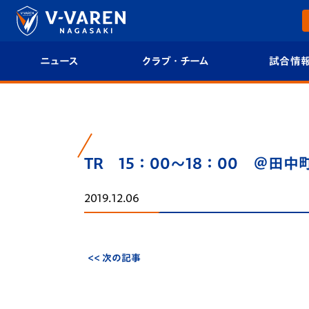
ニュース
クラブ・チーム
試合情
すべて
クラブプロフィール
試合日程/結果
トップチーム
フィロソフィー
試合情報
TR 15：00～18：00 ＠田
クラブ
クラブ概要
順位表
2019.12.06
試合情報
エンブレム紹介
U-21 Jリーグ
ファンクラブ
選手プロフィール
フォトギャラ
<< 次の記事
チケット
スタッフプロフィール
スタジアムグ