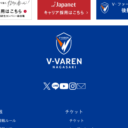
戦
チケット
観戦ルール
チケット