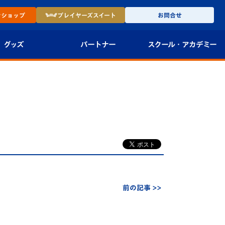
ン
ショップ
プレイヤーズ
スイート
お問合せ
グッズ
パートナー
スクール・
アカデミー
インショップ
パートナー企業一覧
アカデミー
-27ユニフォー
パートナー募集
U-18
法人限定 VIP BOX
U-15
報
U-12
スクール
前の記事 >>