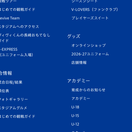
観戦ツアー
シーズンシート
はじめての観戦ガイド
V-LOVERS（ファンクラブ）
evive Team
プレイヤーズスイート
スタジアムへのアクセス
ヴィヴィくんの長崎おもてなし
グッズ
ガイド
オンラインショップ
-EXPRESS
2026-27ユニフォーム
（ユニフォーム入場）
店舗情報
合情報
アカデミー
試合日程/結果
育成からのお知らせ
順位表
アカデミー
フォトギャラリー
U-18
スタジアムグルメ
U-15
はじめての観戦ガイド
U-12