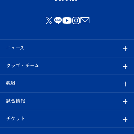
ニュース
すべて
クラブ・チーム
トップチーム
クラブプロフィール
観戦
クラブ
フィロソフィー
観戦ルール
試合情報
試合情報
クラブ概要
観戦ツアー
試合日程/結果
チケット
ファンクラブ
エンブレム紹介
はじめての観戦ガイド
順位表