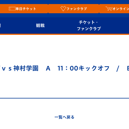
単日チケット
ファンクラブ
オンライ
チケット・
報
観戦
ファンクラブ
観戦ルール
チケット
オンラ
はじめての観戦ガイ
シーズンシート
2026
ド
ム
ｖｓ神村学園 Ａ 11：00キックオフ / 
プレイヤーズスイート
Revive Team
店舗情
関連
V-LOVERS（ファン
スタジアムへのアク
クラブ）
セス
リー
ヴィヴィくんの長崎
ルメ
一覧へ戻る
おもてなしガイド