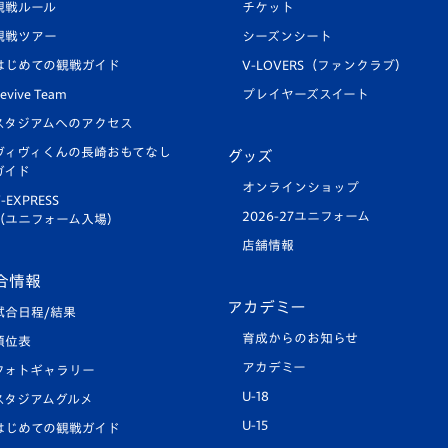
観戦ルール
チケット
観戦ツアー
シーズンシート
はじめての観戦ガイド
V-LOVERS（ファンクラブ）
evive Team
プレイヤーズスイート
スタジアムへのアクセス
ヴィヴィくんの長崎おもてなし
グッズ
ガイド
オンラインショップ
-EXPRESS
2026-27ユニフォーム
（ユニフォーム入場）
店舗情報
合情報
アカデミー
試合日程/結果
育成からのお知らせ
順位表
アカデミー
フォトギャラリー
U-18
スタジアムグルメ
U-15
はじめての観戦ガイド