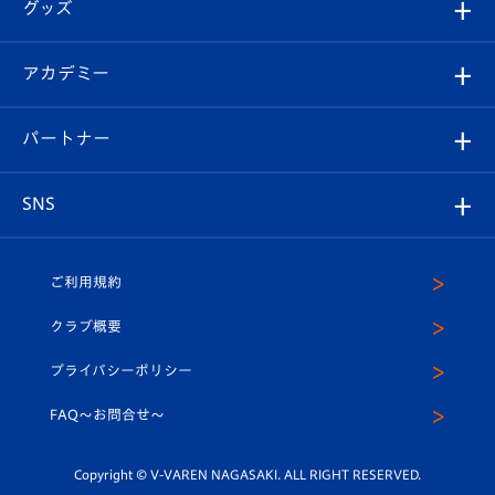
チケット
グッズ
チケット
選手プロフィール
Revive Team
フォトギャラリー
シーズンシート
オンラインショップ
アカデミー
イベント
スタッフプロフィール
スタジアムへのアクセス
スタジアムグルメ
V-LOVERS（ファンクラブ）
2026-27ユニフォーム
メディア
育成からのお知らせ
パートナー
マスコット紹介
ヴィヴィくんの長崎おもてなしガイド
はじめての観戦ガイド
プレイヤーズスイート
店舗情報
グッズ
アカデミー
チームスケジュール
V-EXPRESS
パートナー企業一覧
SNS
（ユニフォーム入場）
ホームタウン
U-18
クラブハウス（練習場）
パートナー募集
公式Twitter
ご利用規約
アカデミー
U-15
応援メディア
法人限定 VIP BOX
ヴィヴィくんインスタグラム
クラブ概要
スクール
U-12
メディア出演情報
プライバシーポリシー
公式LINE＠
スクール
FAQ〜お問合せ〜
平和祈念活動
Youtube公式チャンネル
ホームタウン活動
Copyright © V-VAREN NAGASAKI. ALL RIGHT RESERVED.