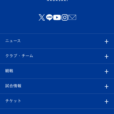
ニュース
すべて
クラブ・チーム
トップチーム
クラブプロフィール
観戦
クラブ
フィロソフィー
観戦ルール
試合情報
試合情報
クラブ概要
観戦ツアー
試合日程/結果
チケット
ファンクラブ
エンブレム紹介
はじめての観戦ガイド
順位表