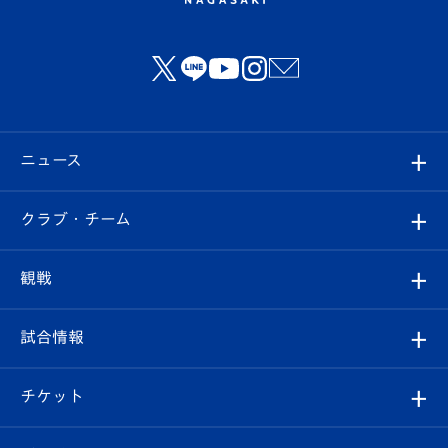
ニュース
すべて
クラブ・チーム
トップチーム
クラブプロフィール
観戦
クラブ
フィロソフィー
観戦ルール
試合情報
試合情報
クラブ概要
観戦ツアー
試合日程/結果
チケット
ファンクラブ
エンブレム紹介
はじめての観戦ガイド
順位表