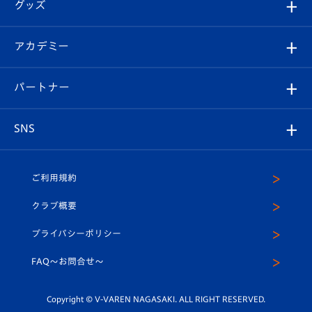
チケット
グッズ
チケット
選手プロフィール
Revive Team
フォトギャラリー
シーズンシート
オンラインショップ
アカデミー
イベント
スタッフプロフィール
スタジアムへのアクセス
スタジアムグルメ
V-LOVERS（ファンクラブ）
2026-27ユニフォーム
メディア
育成からのお知らせ
パートナー
マスコット紹介
ヴィヴィくんの長崎おもてなしガイド
はじめての観戦ガイド
プレイヤーズスイート
店舗情報
グッズ
アカデミー
チームスケジュール
V-EXPRESS
パートナー企業一覧
SNS
（ユニフォーム入場）
ホームタウン
U-18
クラブハウス（練習場）
パートナー募集
公式Twitter
ご利用規約
アカデミー
U-15
応援メディア
法人限定 VIP BOX
ヴィヴィくんインスタグラム
クラブ概要
スクール
U-12
メディア出演情報
プライバシーポリシー
公式LINE＠
スクール
FAQ〜お問合せ〜
平和祈念活動
Youtube公式チャンネル
ホームタウン活動
Copyright © V-VAREN NAGASAKI. ALL RIGHT RESERVED.