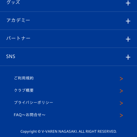
チケット
グッズ
チケット
選手プロフィール
Revive Team
フォトギャラリー
シーズンシート
オンラインショップ
アカデミー
イベント
スタッフプロフィール
スタジアムへのアクセス
スタジアムグルメ
V-LOVERS（ファンクラブ）
2026-27ユニフォーム
メディア
育成からのお知らせ
パートナー
マスコット紹介
ヴィヴィくんの長崎おもてなしガイド
はじめての観戦ガイド
プレイヤーズスイート
店舗情報
グッズ
アカデミー
チームスケジュール
V-EXPRESS
パートナー企業一覧
SNS
（ユニフォーム入場）
ホームタウン
U-18
クラブハウス（練習場）
パートナー募集
公式Twitter
ご利用規約
アカデミー
U-15
応援メディア
法人限定 VIP BOX
ヴィヴィくんインスタグラム
クラブ概要
スクール
U-12
メディア出演情報
プライバシーポリシー
公式LINE＠
スクール
FAQ〜お問合せ〜
平和祈念活動
Youtube公式チャンネル
ホームタウン活動
Copyright © V-VAREN NAGASAKI. ALL RIGHT RESERVED.