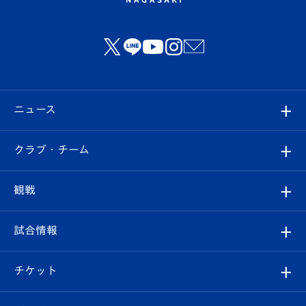
ニュース
すべて
クラブ・チーム
トップチーム
クラブプロフィール
観戦
クラブ
フィロソフィー
観戦ルール
試合情報
試合情報
クラブ概要
観戦ツアー
試合日程/結果
チケット
ファンクラブ
エンブレム紹介
はじめての観戦ガイド
順位表