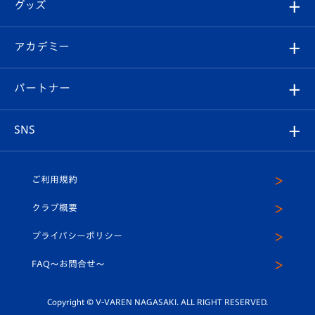
チケット
グッズ
チケット
選手プロフィール
Revive Team
フォトギャラリー
シーズンシート
オンラインショップ
アカデミー
イベント
スタッフプロフィール
スタジアムへのアクセス
スタジアムグルメ
V-LOVERS（ファンクラブ）
2026-27ユニフォーム
メディア
育成からのお知らせ
パートナー
マスコット紹介
ヴィヴィくんの長崎おもてなしガイド
はじめての観戦ガイド
プレイヤーズスイート
店舗情報
グッズ
アカデミー
チームスケジュール
V-EXPRESS
パートナー企業一覧
SNS
（ユニフォーム入場）
ホームタウン
U-18
クラブハウス（練習場）
パートナー募集
公式Twitter
ご利用規約
アカデミー
U-15
応援メディア
法人限定 VIP BOX
ヴィヴィくんインスタグラム
クラブ概要
スクール
U-12
メディア出演情報
プライバシーポリシー
公式LINE＠
スクール
FAQ〜お問合せ〜
平和祈念活動
Youtube公式チャンネル
ホームタウン活動
Copyright © V-VAREN NAGASAKI. ALL RIGHT RESERVED.