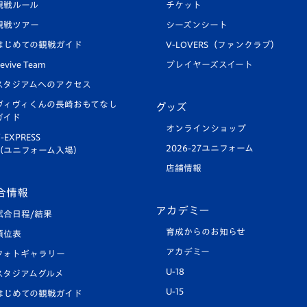
観戦ルール
チケット
観戦ツアー
シーズンシート
はじめての観戦ガイド
V-LOVERS（ファンクラブ）
evive Team
プレイヤーズスイート
スタジアムへのアクセス
ヴィヴィくんの長崎おもてなし
グッズ
ガイド
オンラインショップ
-EXPRESS
2026-27ユニフォーム
（ユニフォーム入場）
店舗情報
合情報
アカデミー
試合日程/結果
育成からのお知らせ
順位表
アカデミー
フォトギャラリー
U-18
スタジアムグルメ
U-15
はじめての観戦ガイド