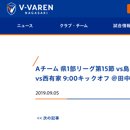
ニュース
クラブ・チーム
試合情
すべて
クラブプロフィール
試合日程/結果
トップチーム
フィロソフィー
試合情報
Aチーム 県1部リーグ第15節 vs
クラブ
クラブ概要
順位表
vs西有家 9:00キックオフ ＠田中
試合情報
エンブレム紹介
U-21 Jリーグ
2019.09.05
ファンクラブ
選手プロフィール
フォトギャラ
チケット
スタッフプロフィール
スタジアムグ
<< 次の記事