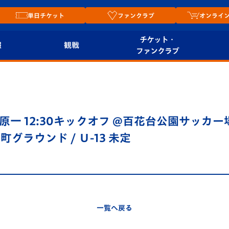
単日チケット
ファンクラブ
オンライ
チケット・
報
観戦
ファンクラブ
観戦ルール
チケット
オンラ
はじめての観戦ガイ
シーズンシート
2026
ド
ム
島原一 12:30キックオフ @百花台公園サッカー場
プレイヤーズスイート
Revive Team
店舗情
町グラウンド / Ｕ-13 未定
関連
V-LOVERS（ファン
スタジアムへのアク
クラブ）
セス
リー
ヴィヴィくんの長崎
ルメ
一覧へ戻る
おもてなしガイド