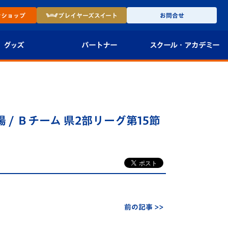
ン
ショップ
プレイヤーズ
スイート
お問合せ
グッズ
パートナー
スクール・
アカデミー
インショップ
パートナー企業一覧
アカデミー
-27ユニフォー
パートナー募集
U-18
 / Ｂチーム 県2部リーグ第15節
法人限定 VIP BOX
U-15
報
U-12
スクール
前の記事 >>