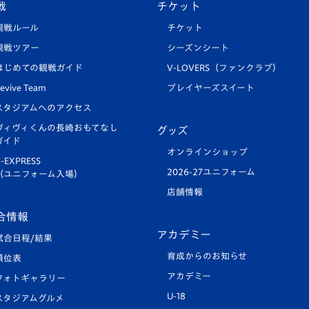
戦
チケット
観戦ルール
チケット
観戦ツアー
シーズンシート
はじめての観戦ガイド
V-LOVERS（ファンクラブ）
evive Team
プレイヤーズスイート
スタジアムへのアクセス
ヴィヴィくんの長崎おもてなし
グッズ
ガイド
オンラインショップ
-EXPRESS
2026-27ユニフォーム
（ユニフォーム入場）
店舗情報
合情報
アカデミー
試合日程/結果
育成からのお知らせ
順位表
アカデミー
フォトギャラリー
U-18
スタジアムグルメ