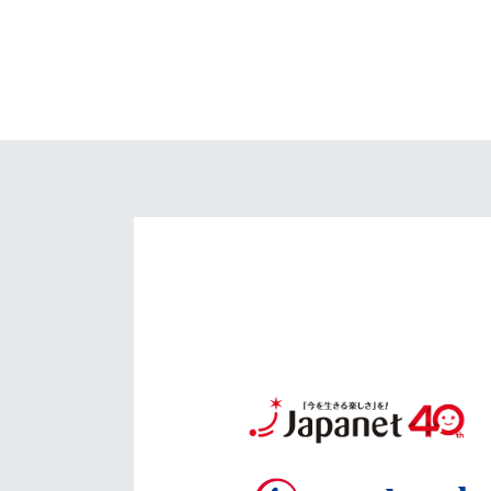
イベント
マスコット紹介
メディア
チームスケジュール
グッズ
クラブハウス（練習
場）
ホームタウン
応援メディア
アカデミー
平和祈念活動
スクール
ホームタウン活動