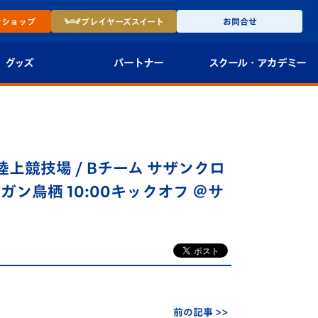
ン
ショップ
プレイヤーズ
スイート
お問合せ
グッズ
パートナー
スクール・
アカデミー
インショップ
パートナー企業一覧
アカデミー
-27ユニフォー
パートナー募集
U-18
陸上競技場 / Bチーム サザンクロ
法人限定 VIP BOX
U-15
報
sサガン鳥栖 10:00キックオフ ＠サ
U-12
スクール
前の記事 >>