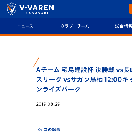
ニュース
クラブ・チーム
試合情
すべて
クラブプロフィール
試合日程/結果
トップチーム
フィロソフィー
試合情報
Aチーム 宅島建設杯 決勝戦 vs長
クラブ
クラブ概要
順位表
スリーグ vsサガン鳥栖 12:00キ
試合情報
エンブレム紹介
U-21 Jリーグ
ンライズパーク
ファンクラブ
選手プロフィール
フォトギャラ
2019.08.29
チケット
スタッフプロフィール
スタジアムグ
<< 次の記事