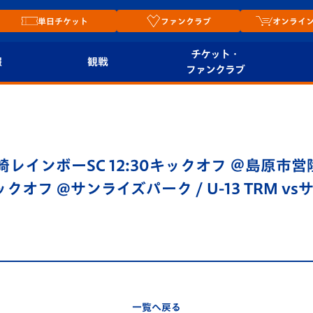
単日チケット
ファンクラブ
オンライ
チケット・
報
観戦
ファンクラブ
観戦ルール
チケット
オンラ
はじめての観戦ガイ
シーズンシート
2026
ド
ム
崎レインボーSC 12:30キックオフ ＠島原市営
プレイヤーズスイート
Revive Team
店舗情
ックオフ @サンライズパーク / U-13 TRM v
関連
V-LOVERS（ファン
スタジアムへのアク
クラブ）
セス
リー
ヴィヴィくんの長崎
ルメ
おもてなしガイド
一覧へ戻る