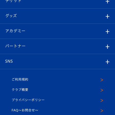
チケット
ファンクラブ
エンブレム紹介
はじめての観戦ガイド
順位表
チケット
グッズ
チケット
選手プロフィール
Revive Team
フォトギャラリー
シーズンシート
オンラインショップ
アカデミー
イベント
スタッフプロフィール
スタジアムへのアクセス
スタジアムグルメ
V-LOVERS（ファンクラブ）
2026-27ユニフォーム
メディア
育成からのお知らせ
パートナー
マスコット紹介
ヴィヴィくんの長崎おもてなしガイド
はじめての観戦ガイド
プレイヤーズスイート
店舗情報
グッズ
アカデミー
チームスケジュール
V-EXPRESS
パートナー企業一覧
SNS
（ユニフォーム入場）
ホームタウン
U-18
クラブハウス（練習場）
パートナー募集
公式Twitter
ご利用規約
アカデミー
U-15
応援メディア
法人限定 VIP BOX
ヴィヴィくんインスタグラム
クラブ概要
スクール
U-12
メディア出演情報
プライバシーポリシー
公式LINE＠
スクール
FAQ〜お問合せ〜
平和祈念活動
Youtube公式チャンネル