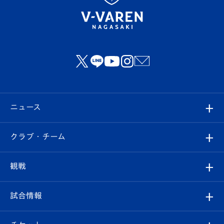
ニュース
すべて
クラブ・チーム
トップチーム
クラブプロフィール
観戦
クラブ
フィロソフィー
観戦ルール
試合情報
試合情報
クラブ概要
観戦ツアー
試合日程/結果