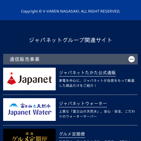
ホームタウン活動
Copyright © V-VAREN NAGASAKI. ALL RIGHT RESERVED.
ジャパネットグループ関連サイト
通信販売事業
ジャパネットたかた公式通販
家電を中心に、ジャパネットが自信をもって厳選
した商品だけをご紹介！
ジャパネットウォーター
上質な「富士山の天然水」。安心・安全、こだわ
りのウォーターサーバー
グルメ定期便