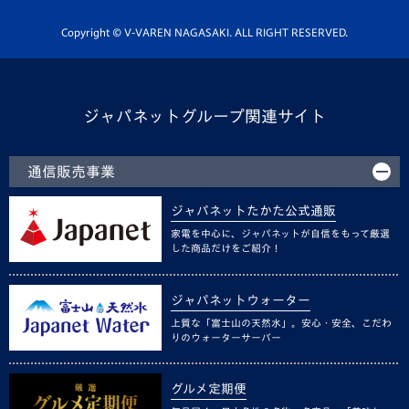
ホームタウン活動
Copyright © V-VAREN NAGASAKI. ALL RIGHT RESERVED.
ジャパネットグループ関連サイト
通信販売事業
ジャパネットたかた公式通販
家電を中心に、ジャパネットが自信をもって厳選
した商品だけをご紹介！
ジャパネットウォーター
上質な「富士山の天然水」。安心・安全、こだわ
りのウォーターサーバー
グルメ定期便