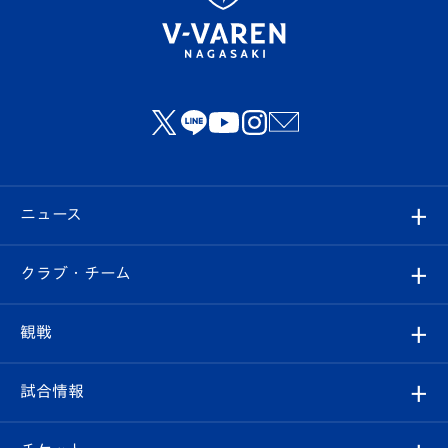
ニュース
すべて
クラブ・チーム
トップチーム
クラブプロフィール
観戦
クラブ
フィロソフィー
観戦ルール
試合情報
試合情報
クラブ概要
観戦ツアー
試合日程/結果