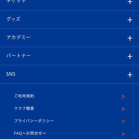
チケット
ファンクラブ
エンブレム紹介
はじめての観戦ガイド
順位表
チケット
グッズ
チケット
選手プロフィール
Revive Team
フォトギャラリー
シーズンシート
オンラインショップ
アカデミー
イベント
スタッフプロフィール
スタジアムへのアクセス
スタジアムグルメ
V-LOVERS（ファンクラブ）
2026-27ユニフォーム
メディア
育成からのお知らせ
パートナー
マスコット紹介
ヴィヴィくんの長崎おもてなしガイド
はじめての観戦ガイド
プレイヤーズスイート
店舗情報
グッズ
アカデミー
チームスケジュール
V-EXPRESS
パートナー企業一覧
SNS
（ユニフォーム入場）
ホームタウン
U-18
クラブハウス（練習場）
パートナー募集
公式Twitter
ご利用規約
アカデミー
U-15
応援メディア
法人限定 VIP BOX
ヴィヴィくんインスタグラム
クラブ概要
スクール
U-12
メディア出演情報
プライバシーポリシー
公式LINE＠
スクール
FAQ〜お問合せ〜
平和祈念活動
Youtube公式チャンネル