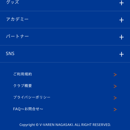
チケット
グッズ
チケット
選手プロフィール
Revive Team
フォトギャラリー
シーズンシート
オンラインショップ
アカデミー
イベント
スタッフプロフィール
スタジアムへのアクセス
スタジアムグルメ
V-LOVERS（ファンクラブ）
2026-27ユニフォーム
メディア
育成からのお知らせ
パートナー
マスコット紹介
ヴィヴィくんの長崎おもてなしガイド
はじめての観戦ガイド
プレイヤーズスイート
店舗情報
グッズ
アカデミー
チームスケジュール
V-EXPRESS
パートナー企業一覧
SNS
（ユニフォーム入場）
ホームタウン
U-18
クラブハウス（練習場）
パートナー募集
公式Twitter
ご利用規約
アカデミー
U-15
応援メディア
法人限定 VIP BOX
ヴィヴィくんインスタグラム
クラブ概要
スクール
U-12
メディア出演情報
プライバシーポリシー
公式LINE＠
スクール
FAQ〜お問合せ〜
平和祈念活動
Youtube公式チャンネル
ホームタウン活動
Copyright © V-VAREN NAGASAKI. ALL RIGHT RESERVED.