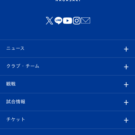
ニュース
すべて
クラブ・チーム
トップチーム
クラブプロフィール
観戦
クラブ
フィロソフィー
観戦ルール
試合情報
試合情報
クラブ概要
観戦ツアー
試合日程/結果
チケット
ファンクラブ
エンブレム紹介
はじめての観戦ガイド
順位表