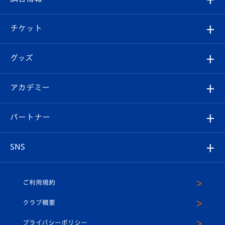
試合情報
クラブ概要
観戦ツアー
試合日程/結果
チケット
ファンクラブ
エンブレム紹介
はじめての観戦ガイド
順位表
チケット
グッズ
チケット
選手プロフィール
Revive Team
フォトギャラリー
シーズンシート
オンラインショップ
アカデミー
イベント
スタッフプロフィール
スタジアムへのアクセス
スタジアムグルメ
V-LOVERS（ファンクラブ）
2026-27ユニフォーム
メディア
育成からのお知らせ
パートナー
マスコット紹介
ヴィヴィくんの長崎おもてなしガイド
はじめての観戦ガイド
プレイヤーズスイート
店舗情報
グッズ
アカデミー
チームスケジュール
V-EXPRESS
パートナー企業一覧
SNS
（ユニフォーム入場）
ホームタウン
U-18
クラブハウス（練習場）
パートナー募集
公式Twitter
ご利用規約
アカデミー
U-15
応援メディア
法人限定 VIP BOX
ヴィヴィくんインスタグラム
クラブ概要
スクール
U-12
メディア出演情報
プライバシーポリシー
公式LINE＠