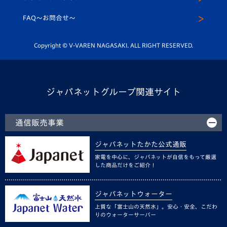
スクール
FAQ〜お問合せ〜
平和祈念活動
Youtube公式チャンネル
ホームタウン活動
Copyright © V-VAREN NAGASAKI. ALL RIGHT RESERVED.
ジャパネットグループ関連サイト
通信販売事業
ジャパネットたかた公式通販
家電を中心に、ジャパネットが自信をもって厳選
した商品だけをご紹介！
ジャパネットウォーター
上質な「富士山の天然水」。安心・安全、こだわ
りのウォーターサーバー