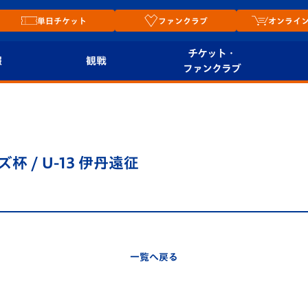
単日チケット
ファンクラブ
オンライ
チケット・
報
観戦
ファンクラブ
観戦ルール
チケット
オンラ
はじめての観戦ガイ
シーズンシート
2026
ド
ム
杯 / U-13 伊丹遠征
プレイヤーズスイート
Revive Team
店舗情
関連
V-LOVERS（ファン
スタジアムへのアク
クラブ）
セス
リー
一覧へ戻る
ヴィヴィくんの長崎
ルメ
おもてなしガイド