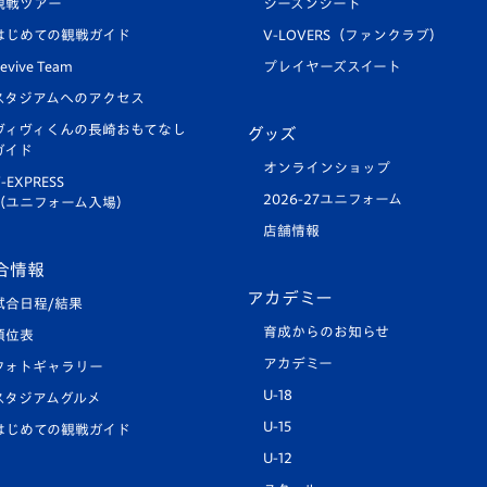
観戦ツアー
シーズンシート
はじめての観戦ガイド
V-LOVERS（ファンクラブ）
evive Team
プレイヤーズスイート
スタジアムへのアクセス
ヴィヴィくんの長崎おもてなし
グッズ
ガイド
オンラインショップ
-EXPRESS
2026-27ユニフォーム
（ユニフォーム入場）
店舗情報
合情報
アカデミー
試合日程/結果
育成からのお知らせ
順位表
アカデミー
フォトギャラリー
U-18
スタジアムグルメ
U-15
はじめての観戦ガイド
U-12