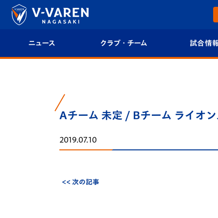
ニュース
クラブ・チーム
試合情
すべて
クラブプロフィール
試合日程/結果
トップチーム
フィロソフィー
試合情報
Aチーム 未定 / Bチーム ライオンズ
クラブ
クラブ概要
順位表
2019.07.10
試合情報
エンブレム紹介
U-21 Jリーグ
ファンクラブ
選手プロフィール
フォトギャラ
<< 次の記事
チケット
スタッフプロフィール
スタジアムグ