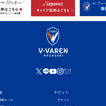
戦
チケット
観戦ルール
チケット