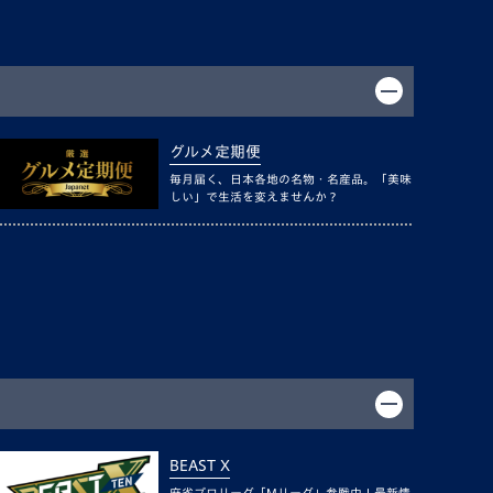
グルメ定期便
毎月届く、日本各地の名物・名産品。「美味
しい」で生活を変えませんか？
BEAST X
麻雀プロリーグ「Mリーグ」参戦中！最新情