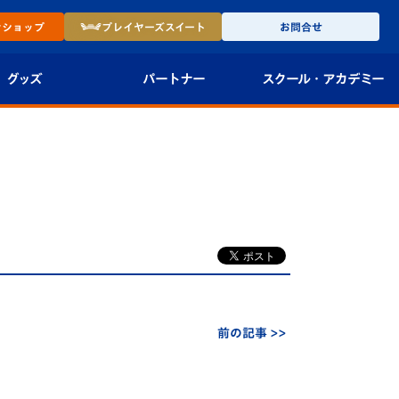
ン
ショップ
プレイヤーズ
スイート
お問合せ
グッズ
パートナー
スクール・
アカデミー
インショップ
パートナー企業一覧
アカデミー
-27ユニフォー
パートナー募集
U-18
法人限定 VIP BOX
U-15
報
U-12
スクール
前の記事 >>