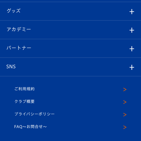
エンブレム紹介
はじめての観戦ガイド
順位表
チケット
グッズ
チケット
選手プロフィール
Revive Team
フォトギャラリー
シーズンシート
オンラインショップ
アカデミー
イベント
スタッフプロフィール
スタジアムへのアクセス
スタジアムグルメ
V-LOVERS（ファンクラブ）
2026-27ユニフォーム
メディア
育成からのお知らせ
パートナー
マスコット紹介
ヴィヴィくんの長崎おもてなしガイド
はじめての観戦ガイド
プレイヤーズスイート
店舗情報
グッズ
アカデミー
チームスケジュール
V-EXPRESS
パートナー企業一覧
SNS
（ユニフォーム入場）
ホームタウン
U-18
クラブハウス（練習場）
パートナー募集
公式Twitter
ご利用規約
アカデミー
U-15
応援メディア
法人限定 VIP BOX
ヴィヴィくんインスタグラム
クラブ概要
スクール
U-12
メディア出演情報
プライバシーポリシー
公式LINE＠
スクール
FAQ〜お問合せ〜
平和祈念活動
Youtube公式チャンネル