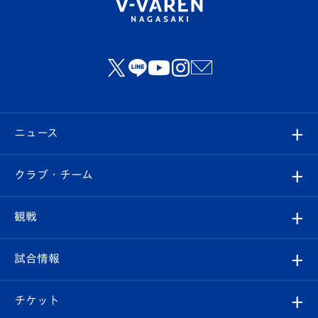
ニュース
すべて
クラブ・チーム
トップチーム
クラブプロフィール
観戦
クラブ
フィロソフィー
観戦ルール
試合情報
試合情報
クラブ概要
観戦ツアー
試合日程/結果
チケット
ファンクラブ