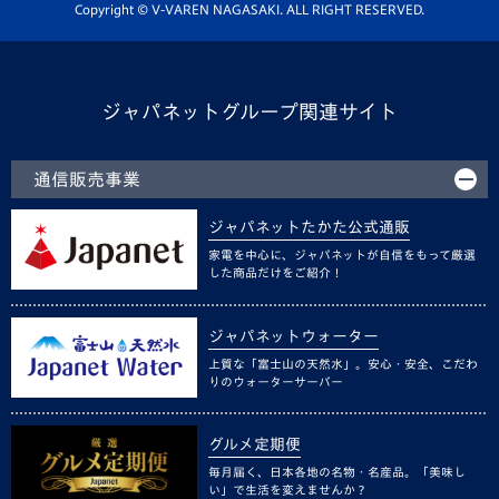
ホームタウン活動
Copyright © V-VAREN NAGASAKI. ALL RIGHT RESERVED.
ジャパネットグループ関連サイト
通信販売事業
ジャパネットたかた公式通販
家電を中心に、ジャパネットが自信をもって厳選
した商品だけをご紹介！
ジャパネットウォーター
上質な「富士山の天然水」。安心・安全、こだわ
りのウォーターサーバー
グルメ定期便
毎月届く、日本各地の名物・名産品。「美味し
い」で生活を変えませんか？