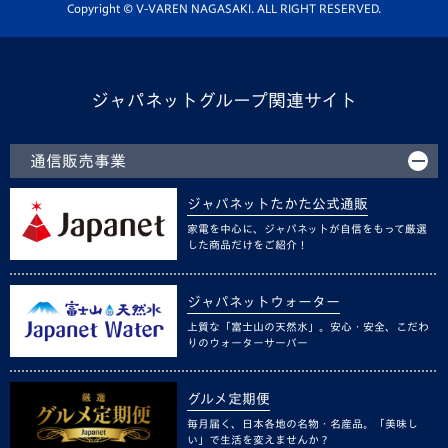
ホームタウン活動
Copyright © V-VAREN NAGASAKI. ALL RIGHT RESERVED.
ジャパネットグループ関連サイト
通信販売事業
ジャパネットたかた公式通販
家電を中心に、ジャパネットが自信をもって厳選
した商品だけをご紹介！
ジャパネットウォーター
上質な「富士山の天然水」。安心・安全、こだわ
りのウォーターサーバー
グルメ定期便
毎月届く、日本各地の名物・名産品。「美味し
い」で生活を変えませんか？