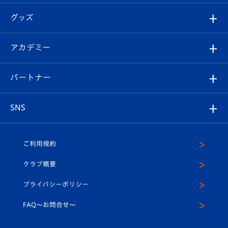
エンブレム紹介
はじめての観戦ガイド
順位表
チケット
グッズ
チケット
選手プロフィール
Revive Team
フォトギャラリー
シーズンシート
オンラインショップ
アカデミー
イベント
スタッフプロフィール
スタジアムへのアクセス
スタジアムグルメ
V-LOVERS（ファンクラブ）
2026-27ユニフォーム
メディア
育成からのお知らせ
パートナー
マスコット紹介
ヴィヴィくんの長崎おもてなしガイド
はじめての観戦ガイド
プレイヤーズスイート
店舗情報
グッズ
アカデミー
チームスケジュール
V-EXPRESS
パートナー企業一覧
SNS
（ユニフォーム入場）
ホームタウン
U-18
クラブハウス（練習場）
パートナー募集
公式Twitter
ご利用規約
アカデミー
U-15
応援メディア
法人限定 VIP BOX
ヴィヴィくんインスタグラム
クラブ概要
スクール
U-12
メディア出演情報
プライバシーポリシー
公式LINE＠
スクール
FAQ〜お問合せ〜
平和祈念活動
Youtube公式チャンネル