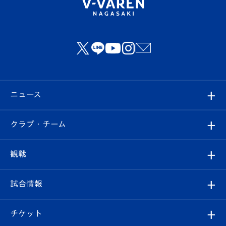
ニュース
すべて
クラブ・チーム
トップチーム
クラブプロフィール
観戦
クラブ
フィロソフィー
観戦ルール
試合情報
試合情報
クラブ概要
観戦ツアー
試合日程/結果
チケット
ファンクラブ