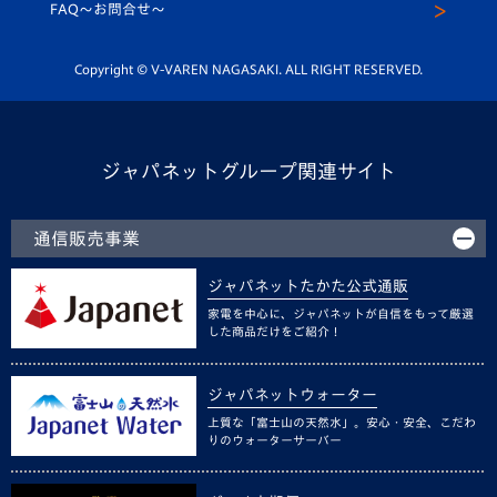
スクール
FAQ〜お問合せ〜
平和祈念活動
Youtube公式チャンネル
ホームタウン活動
Copyright © V-VAREN NAGASAKI. ALL RIGHT RESERVED.
ジャパネットグループ関連サイト
通信販売事業
ジャパネットたかた公式通販
家電を中心に、ジャパネットが自信をもって厳選
した商品だけをご紹介！
ジャパネットウォーター
上質な「富士山の天然水」。安心・安全、こだわ
りのウォーターサーバー