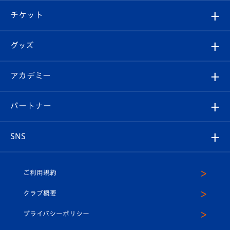
クラブ概要
観戦ツアー
試合日程/結果
チケット
ファンクラブ
エンブレム紹介
はじめての観戦ガイド
順位表
チケット
グッズ
チケット
選手プロフィール
Revive Team
フォトギャラリー
シーズンシート
オンラインショップ
アカデミー
イベント
スタッフプロフィール
スタジアムへのアクセス
スタジアムグルメ
V-LOVERS（ファンクラブ）
2026-27ユニフォーム
メディア
育成からのお知らせ
パートナー
マスコット紹介
ヴィヴィくんの長崎おもてなしガイド
はじめての観戦ガイド
プレイヤーズスイート
店舗情報
グッズ
アカデミー
チームスケジュール
V-EXPRESS
パートナー企業一覧
SNS
（ユニフォーム入場）
ホームタウン
U-18
クラブハウス（練習場）
パートナー募集
公式Twitter
ご利用規約
アカデミー
U-15
応援メディア
法人限定 VIP BOX
ヴィヴィくんインスタグラム
クラブ概要
スクール
U-12
メディア出演情報
プライバシーポリシー
公式LINE＠