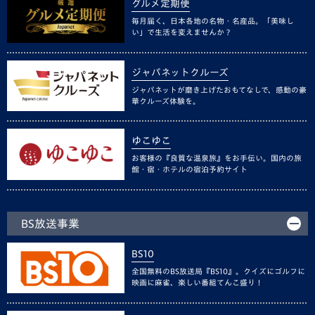
グルメ定期便
毎月届く、日本各地の名物・名産品。「美味し
い」で生活を変えませんか？
ジャパネットクルーズ
ジャパネットが磨き上げたおもてなしで、感動の豪
華クルーズ体験を。
ゆこゆこ
お客様の『良質な温泉旅』をお手伝い。国内の旅
館・宿・ホテルの宿泊予約サイト
BS放送事業
BS10
全国無料のBS放送局『BS10』。クイズにゴルフに
映画に麻雀、楽しい番組てんこ盛り！