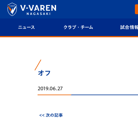
ニュース
クラブ・チーム
試合情
すべて
クラブプロフィール
試合日程/結果
トップチーム
フィロソフィー
試合情報
オフ
クラブ
クラブ概要
順位表
2019.06.27
試合情報
エンブレム紹介
U-21 Jリーグ
ファンクラブ
選手プロフィール
フォトギャラ
<< 次の記事
チケット
スタッフプロフィール
スタジアムグ