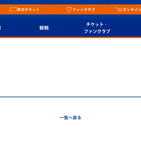
単日チケット
ファンクラブ
オンライ
チケット・
報
観戦
ファンクラブ
観戦ルール
チケット
オンラ
はじめての観戦ガイ
シーズンシート
2026
ド
ム
プレイヤーズスイート
Revive Team
店舗情
関連
V-LOVERS（ファン
スタジアムへのアク
クラブ）
セス
リー
一覧へ戻る
ヴィヴィくんの長崎
ルメ
おもてなしガイド