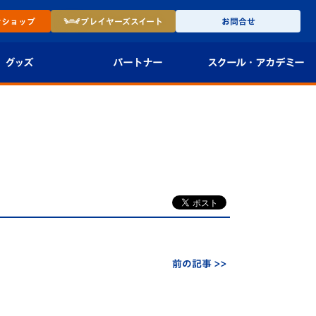
ン
ショップ
プレイヤーズ
スイート
お問合せ
グッズ
パートナー
スクール・
アカデミー
インショップ
パートナー企業一覧
アカデミー
-27ユニフォー
パートナー募集
U-18
法人限定 VIP BOX
U-15
報
U-12
スクール
前の記事 >>