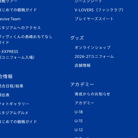
観戦ツアー
シーズンシート
はじめての観戦ガイド
V-LOVERS（ファンクラブ）
evive Team
プレイヤーズスイート
スタジアムへのアクセス
ヴィヴィくんの長崎おもてなし
グッズ
ガイド
オンラインショップ
-EXPRESS
2026-27ユニフォーム
（ユニフォーム入場）
店舗情報
合情報
アカデミー
試合日程/結果
育成からのお知らせ
順位表
アカデミー
フォトギャラリー
U-18
スタジアムグルメ
U-15
はじめての観戦ガイド
U-12