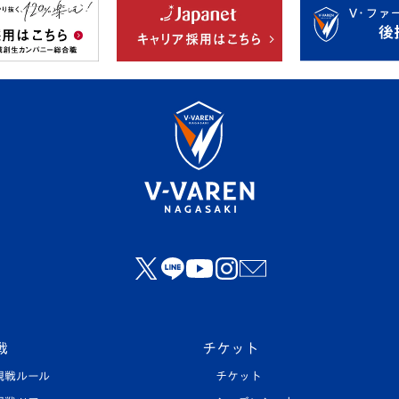
戦
チケット
観戦ルール
チケット