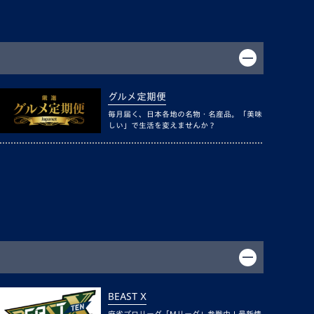
グルメ定期便
毎月届く、日本各地の名物・名産品。「美味
しい」で生活を変えませんか？
BEAST X
麻雀プロリーグ「Mリーグ」参戦中！最新情