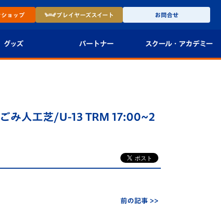
ン
ショップ
プレイヤーズ
スイート
お問合せ
グッズ
パートナー
スクール・
アカデミー
インショップ
パートナー企業一覧
アカデミー
-27ユニフォー
パートナー募集
U-18
ごみ人工芝/U-13 TRM 17:00~2
法人限定 VIP BOX
U-15
報
U-12
スクール
前の記事 >>