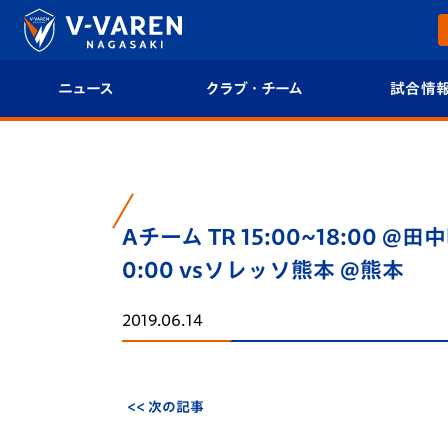
ニュース
クラブ・チーム
試合情
すべて
クラブプロフィール
試合日程/結果
トップチーム
フィロソフィー
試合情報
Aチーム TR 15:00~18:00 @田
クラブ
クラブ概要
順位表
0:00 vsソレッソ熊本 @熊本
試合情報
エンブレム紹介
U-21 Jリーグ
2019.06.14
ファンクラブ
選手プロフィール
フォトギャラ
チケット
スタッフプロフィール
スタジアムグ
<< 次の記事