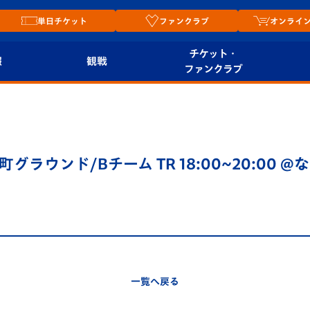
単日チケット
ファンクラブ
オンライ
チケット・
報
観戦
ファンクラブ
観戦ルール
チケット
オンラ
はじめての観戦ガイ
シーズンシート
2026
ド
ム
中町グラウンド/Bチーム TR 18:00~20:00 @な
プレイヤーズスイート
Revive Team
店舗情
関連
V-LOVERS（ファン
スタジアムへのアク
クラブ）
セス
リー
ヴィヴィくんの長崎
ルメ
一覧へ戻る
おもてなしガイド