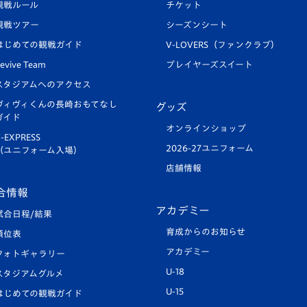
観戦ルール
チケット
観戦ツアー
シーズンシート
はじめての観戦ガイド
V-LOVERS（ファンクラブ）
evive Team
プレイヤーズスイート
スタジアムへのアクセス
ヴィヴィくんの長崎おもてなし
グッズ
ガイド
オンラインショップ
-EXPRESS
2026-27ユニフォーム
（ユニフォーム入場）
店舗情報
合情報
アカデミー
試合日程/結果
育成からのお知らせ
順位表
アカデミー
フォトギャラリー
U-18
スタジアムグルメ
U-15
はじめての観戦ガイド