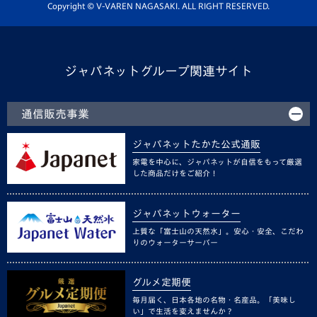
ホームタウン活動
Copyright © V-VAREN NAGASAKI. ALL RIGHT RESERVED.
ジャパネットグループ関連サイト
通信販売事業
ジャパネットたかた公式通販
家電を中心に、ジャパネットが自信をもって厳選
した商品だけをご紹介！
ジャパネットウォーター
上質な「富士山の天然水」。安心・安全、こだわ
りのウォーターサーバー
グルメ定期便
毎月届く、日本各地の名物・名産品。「美味し
い」で生活を変えませんか？