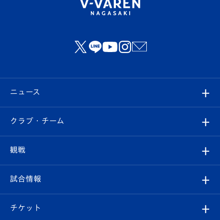
ニュース
すべて
クラブ・チーム
トップチーム
クラブプロフィール
観戦
クラブ
フィロソフィー
観戦ルール
試合情報
試合情報
クラブ概要
観戦ツアー
試合日程/結果
チケット
ファンクラブ