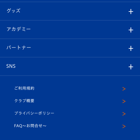
エンブレム紹介
はじめての観戦ガイド
順位表
チケット
グッズ
チケット
選手プロフィール
Revive Team
フォトギャラリー
シーズンシート
オンラインショップ
アカデミー
イベント
スタッフプロフィール
スタジアムへのアクセス
スタジアムグルメ
V-LOVERS（ファンクラブ）
2026-27ユニフォーム
メディア
育成からのお知らせ
パートナー
マスコット紹介
ヴィヴィくんの長崎おもてなしガイド
はじめての観戦ガイド
プレイヤーズスイート
店舗情報
グッズ
アカデミー
チームスケジュール
V-EXPRESS
パートナー企業一覧
SNS
（ユニフォーム入場）
ホームタウン
U-18
クラブハウス（練習場）
パートナー募集
公式Twitter
ご利用規約
アカデミー
U-15
応援メディア
法人限定 VIP BOX
ヴィヴィくんインスタグラム
クラブ概要
スクール
U-12
メディア出演情報
プライバシーポリシー
公式LINE＠
スクール
FAQ〜お問合せ〜
平和祈念活動
Youtube公式チャンネル