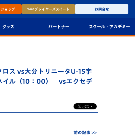
ン
ショップ
プレイヤーズ
スイート
お問合せ
グッズ
パートナー
スクール・
アカデミー
インショップ
パートナー企業一覧
アカデミー
-27ユニフォー
パートナー募集
U-18
クロス vs大分トリニータU-15宇
法人限定 VIP BOX
U-15
報
ネイル（10：00） vsエクセデ
U-12
スクール
前の記事 >>