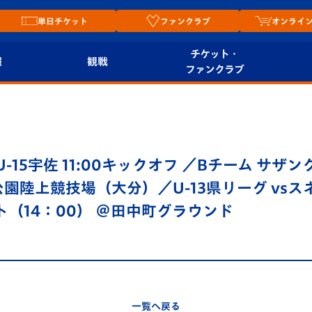
単日チケット
ファンクラブ
オンライ
チケット・
報
観戦
ファンクラブ
観戦ルール
チケット
オンラ
はじめての観戦ガイ
シーズンシート
2026
ド
ム
-15宇佐 11:00キックオフ ／Bチーム サザン
プレイヤーズスイート
Revive Team
店舗情
森公園陸上競技場（大分）／U-13県リーグ vsス
関連
V-LOVERS（ファン
ト（14：00） ＠田中町グラウンド
スタジアムへのアク
クラブ）
セス
リー
ヴィヴィくんの長崎
ルメ
おもてなしガイド
一覧へ戻る