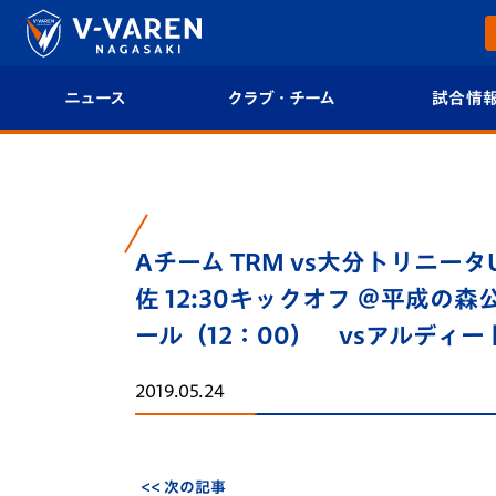
ニュース
クラブ・チーム
試合情
すべて
クラブプロフィール
試合日程/結果
トップチーム
フィロソフィー
試合情報
Aチーム TRM vs大分トリニータU
クラブ
クラブ概要
順位表
佐 12:30キックオフ ＠平成の
試合情報
エンブレム紹介
U-21 Jリーグ
ール（12：00） vsアルディー
ファンクラブ
選手プロフィール
フォトギャラ
2019.05.24
チケット
スタッフプロフィール
スタジアムグ
<< 次の記事