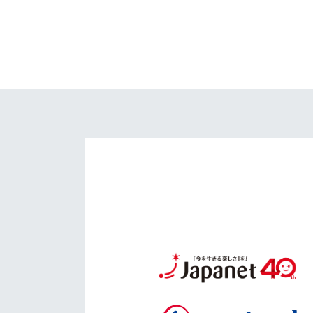
イベント
マスコット紹介
メディア
チームスケジュール
グッズ
クラブハウス（練習
場）
ホームタウン
応援メディア
アカデミー
平和祈念活動
スクール
ホームタウン活動