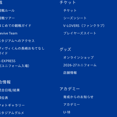
戦
チケット
観戦ルール
チケット
観戦ツアー
シーズンシート
はじめての観戦ガイド
V-LOVERS（ファンクラブ）
evive Team
プレイヤーズスイート
スタジアムへのアクセス
ヴィヴィくんの長崎おもてなし
グッズ
ガイド
オンラインショップ
-EXPRESS
2026-27ユニフォーム
（ユニフォーム入場）
店舗情報
合情報
アカデミー
試合日程/結果
育成からのお知らせ
順位表
アカデミー
フォトギャラリー
U-18
スタジアムグルメ