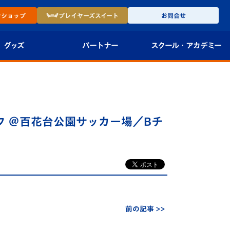
ン
ショップ
プレイヤーズ
スイート
お問合せ
グッズ
パートナー
スクール・
アカデミー
インショップ
パートナー企業一覧
アカデミー
-27ユニフォー
パートナー募集
U-18
オフ ＠百花台公園サッカー場／Bチ
法人限定 VIP BOX
U-15
報
U-12
スクール
前の記事 >>