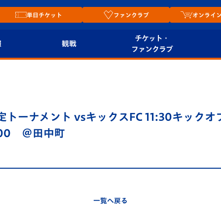
単日チケット
ファンクラブ
オンライ
チケット・
報
観戦
ファンクラブ
観戦ルール
チケット
オンラ
はじめての観戦ガイ
シーズンシート
2026
ド
ム
ーナメント vsキックスFC 11:30キック
プレイヤーズスイート
Revive Team
店舗情
：00 ＠田中町
関連
V-LOVERS（ファン
スタジアムへのアク
クラブ）
セス
リー
ヴィヴィくんの長崎
ルメ
一覧へ戻る
おもてなしガイド