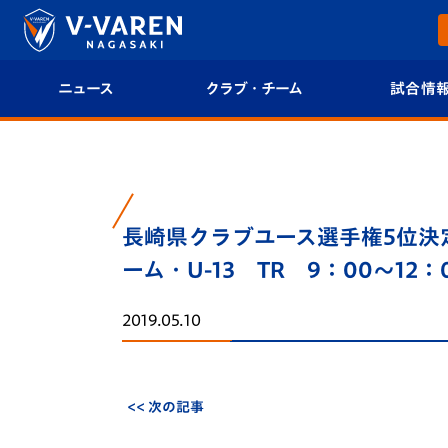
ニュース
クラブ・チーム
試合情
すべて
クラブプロフィール
試合日程/結果
トップチーム
フィロソフィー
試合情報
長崎県クラブユース選手権5位決定ト
クラブ
クラブ概要
順位表
ーム・U-13 TR 9：00～12
試合情報
エンブレム紹介
U-21 Jリーグ
2019.05.10
ファンクラブ
選手プロフィール
フォトギャラ
チケット
スタッフプロフィール
スタジアムグ
<< 次の記事