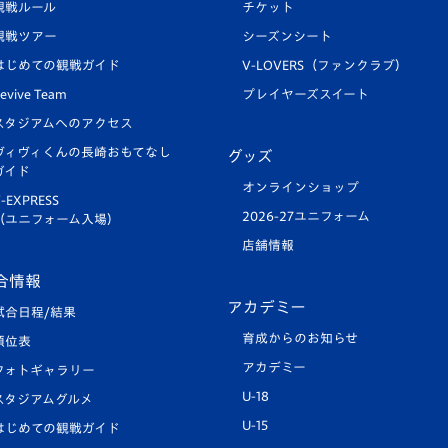
観戦ルール
チケット
観戦ツアー
シーズンシート
はじめての観戦ガイド
V-LOVERS（ファンクラブ）
evive Team
プレイヤーズスイート
スタジアムへのアクセス
ヴィヴィくんの長崎おもてなし
グッズ
ガイド
オンラインショップ
-EXPRESS
2026-27ユニフォーム
（ユニフォーム入場）
店舗情報
合情報
アカデミー
試合日程/結果
育成からのお知らせ
順位表
アカデミー
フォトギャラリー
U-18
スタジアムグルメ
U-15
はじめての観戦ガイド